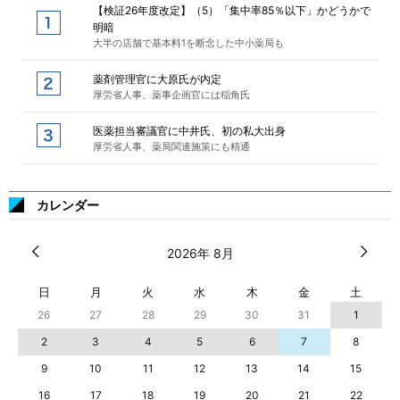
【検証26年度改定】（5）「集中率85％以下」かどうかで
明暗
大半の店舗で基本料1を断念した中小薬局も
薬剤管理官に大原氏が内定
厚労省人事、薬事企画官には稲角氏
医薬担当審議官に中井氏、初の私大出身
厚労省人事、薬局関連施策にも精通
カレンダー
2026年 8月
日
月
火
水
木
金
土
26
27
28
29
30
31
1
2
3
4
5
6
7
8
9
10
11
12
13
14
15
16
17
18
19
20
21
22