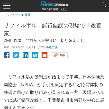
Jump
to
2026年8月8日（土）
navigation
トップページ
>
薬局
リフィル半年、試行錯誤の現場で「改善
策」
2回目以降、門前から最寄りに「切り替え」も
【タグ】
リフィル処方箋
2022/10/19 04:50
保存
リフィル処方箋制度が始まって半年。日本保険薬
局協会（NPhA）が手引を策定するなど応需体制の
整備に向けた取り組みが見られる一方、現場レベル
では試行錯誤が続く。千葉県市川市南部を中心に展
開するアオノの...