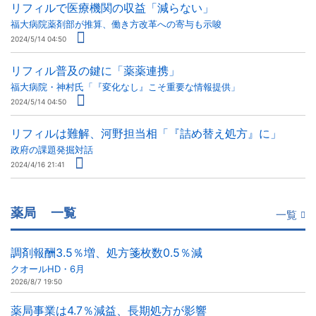
リフィルで医療機関の収益「減らない」
福大病院薬剤部が推算、働き方改革への寄与も示唆
2024/5/14 04:50
リフィル普及の鍵に「薬薬連携」
福大病院・神村氏「『変化なし』こそ重要な情報提供」
2024/5/14 04:50
リフィルは難解、河野担当相「『詰め替え処方』に」
政府の課題発掘対話
2024/4/16 21:41
薬局
一覧
一覧
調剤報酬3.5％増、処方箋枚数0.5％減
クオールHD・6月
2026/8/7 19:50
薬局事業は4.7％減益、長期処方が影響