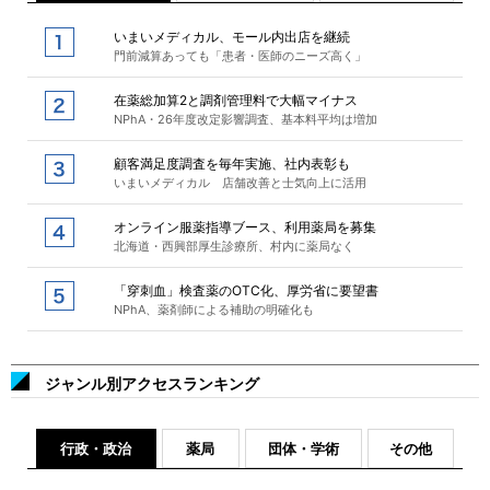
いまいメディカル、モール内出店を継続
門前減算あっても「患者・医師のニーズ高く」
在薬総加算2と調剤管理料で大幅マイナス
NPhA・26年度改定影響調査、基本料平均は増加
顧客満足度調査を毎年実施、社内表彰も
いまいメディカル 店舗改善と士気向上に活用
オンライン服薬指導ブース、利用薬局を募集
北海道・西興部厚生診療所、村内に薬局なく
「穿刺血」検査薬のOTC化、厚労省に要望書
NPhA、薬剤師による補助の明確化も
ジャンル別アクセスランキング
行政・政治
薬局
団体・学術
その他