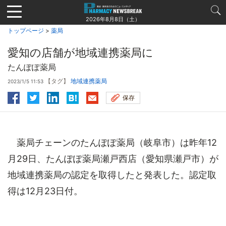
Jump
to
2026年8月8日（土）
navigation
トップページ
>
薬局
愛知の店舗が地域連携薬局に
たんぽぽ薬局
【タグ】
地域連携薬局
2023/1/5 11:53
保存
薬局チェーンのたんぽぽ薬局（岐阜市）は昨年12
月29日、たんぽぽ薬局瀬戸西店（愛知県瀬戸市）が
地域連携薬局の認定を取得したと発表した。認定取
得は12月23日付。