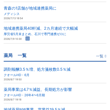
青森の1店舗が地域連携薬局に
メディシス
2026/7/13 18:54
地域連携薬局40軒減、2カ月連続で大幅減
厚労省5月末まとめ、石川で専門連携ゼロに
2026/7/9 10:30
薬局
一覧
一覧
調剤報酬3.5％増、処方箋枚数0.5％減
クオールHD・6月
2026/8/7 19:50
薬局事業は4.7％減益、長期処方が影響
クオールHD・26年4〜6月期
2026/8/7 19:18
地域薬局NW事業、営業益19.5％減