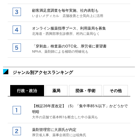
顧客満足度調査を毎年実施、社内表彰も
いまいメディカル 店舗改善と士気向上に活用
オンライン服薬指導ブース、利用薬局を募集
北海道・西興部厚生診療所、村内に薬局なく
「穿刺血」検査薬のOTC化、厚労省に要望書
NPhA、薬剤師による補助の明確化も
ジャンル別アクセスランキング
行政・政治
薬局
団体・学術
その他
【検証26年度改定】（5）「集中率85％以下」かどうかで
明暗
大半の店舗で基本料1を断念した中小薬局も
薬剤管理官に大原氏が内定
厚労省人事、薬事企画官には稲角氏