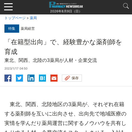
Jump
to
2026年8月9日（日）
navigation
トップページ
>
薬局
特集
薬局経営
「在籍型出向」で、経験豊かな薬剤師を
育成
東北、関西、北陸の3薬局が人材・企業交流
2023/1/17 04:50
保存
東北、関西、北陸地区の3薬局が、それぞれ在籍
する薬剤師を互いに出向させ、出向先で地域医療の
実情を学んだり薬局運営に関するノウハウを共有し