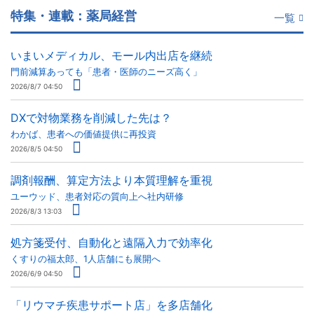
特集・連載：薬局経営
一覧
いまいメディカル、モール内出店を継続
門前減算あっても「患者・医師のニーズ高く」
2026/8/7 04:50
DXで対物業務を削減した先は？
わかば、患者への価値提供に再投資
2026/8/5 04:50
調剤報酬、算定方法より本質理解を重視
ユーウッド、患者対応の質向上へ社内研修
2026/8/3 13:03
処方箋受付、自動化と遠隔入力で効率化
くすりの福太郎、1人店舗にも展開へ
2026/6/9 04:50
「リウマチ疾患サポート店」を多店舗化