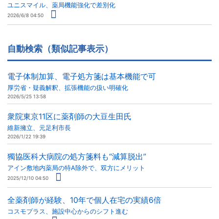
ユニスマイル、薬局機能強化で差別化
2026/6/8 04:50
自動検索（類似記事表示）
電子体制加算、電子処方箋は基本機能で可
厚労省・疑義解釈、拡張機能の扱い明確化
2026/5/25 13:58
衆院東京11区に薬剤師の大豆生田氏
維新擁立、元足利市長
2026/1/22 19:39
獨協医科大病院の処方箋料も“減算脱出”
アイン敷地内薬局の特A除外で、双方にメリット
2025/12/10 04:50
全薬剤師が経験、10年で個人在宅の実績6倍
コスモプラス、施設中心からのシフト進む