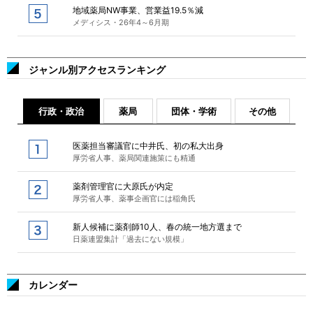
地域薬局NW事業、営業益19.5％減
メディシス・26年4～6月期
ジャンル別アクセスランキング
行政・政治
薬局
団体・学術
その他
医薬担当審議官に中井氏、初の私大出身
厚労省人事、薬局関連施策にも精通
薬剤管理官に大原氏が内定
厚労省人事、薬事企画官には稲角氏
新人候補に薬剤師10人、春の統一地方選まで
日薬連盟集計「過去にない規模」
カレンダー