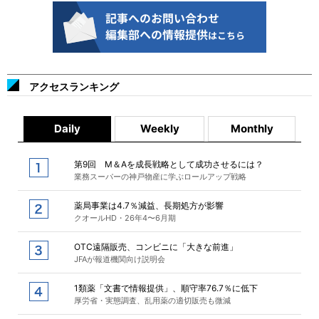
アクセスランキング
Daily
Weekly
Monthly
第9回 M＆Aを成長戦略として成功させるには？
業務スーパーの神戸物産に学ぶロールアップ戦略
薬局事業は4.7％減益、長期処方が影響
クオールHD・26年4〜6月期
OTC遠隔販売、コンビニに「大きな前進」
JFAが報道機関向け説明会
1類薬「文書で情報提供」、順守率76.7％に低下
厚労省・実態調査、乱用薬の適切販売も微減