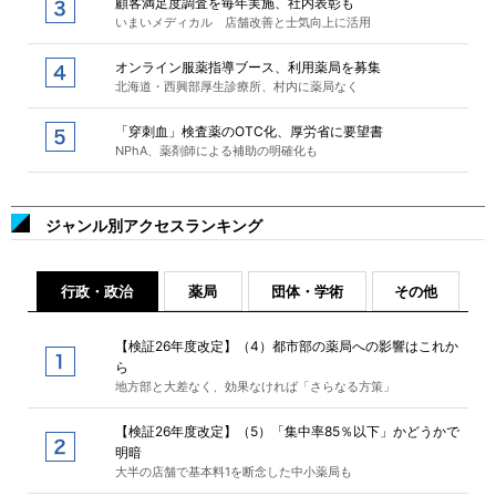
顧客満足度調査を毎年実施、社内表彰も
いまいメディカル 店舗改善と士気向上に活用
オンライン服薬指導ブース、利用薬局を募集
北海道・西興部厚生診療所、村内に薬局なく
「穿刺血」検査薬のOTC化、厚労省に要望書
NPhA、薬剤師による補助の明確化も
ジャンル別アクセスランキング
行政・政治
薬局
団体・学術
その他
【検証26年度改定】（4）都市部の薬局への影響はこれか
ら
地方部と大差なく、効果なければ「さらなる方策」
【検証26年度改定】（5）「集中率85％以下」かどうかで
明暗
大半の店舗で基本料1を断念した中小薬局も