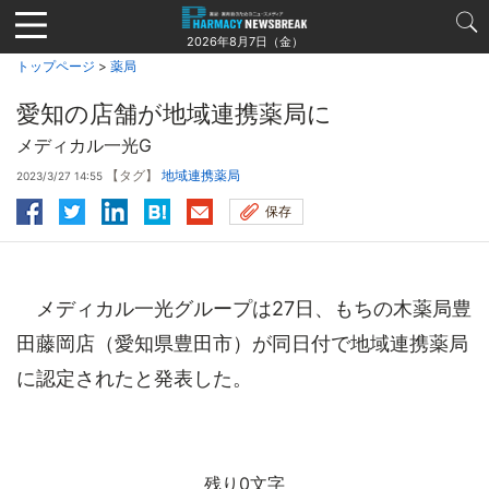
Jump
to
2026年8月7日（金）
navigation
トップページ
>
薬局
愛知の店舗が地域連携薬局に
メディカル一光G
【タグ】
地域連携薬局
2023/3/27 14:55
保存
メディカル一光グループは27日、もちの木薬局豊
田藤岡店（愛知県豊田市）が同日付で地域連携薬局
に認定されたと発表した。
残り0文字