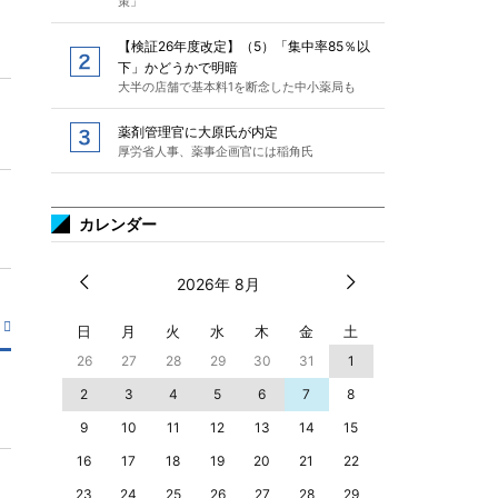
策」
【検証26年度改定】（5）「集中率85％以
下」かどうかで明暗
大半の店舗で基本料1を断念した中小薬局も
薬剤管理官に大原氏が内定
厚労省人事、薬事企画官には稲角氏
カレンダー
2026年 8月
日
月
火
水
木
金
土
26
27
28
29
30
31
1
2
3
4
5
6
7
8
9
10
11
12
13
14
15
16
17
18
19
20
21
22
23
24
25
26
27
28
29