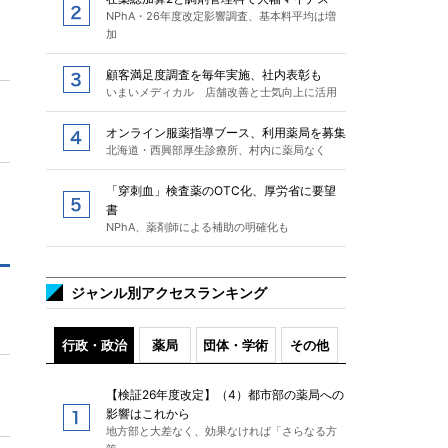
NPhA・26年度改定影響調査、基本料平均は増
加
顧客満足度調査を毎年実施、社内表彰も
いまいメディカル 店舗改善と士気向上に活用
オンライン服薬指導ブース、利用薬局を募集
北海道・西興部厚生診療所、村内に薬局なく
「穿刺血」検査薬のOTC化、厚労省に要望
書
NPhA、薬剤師による補助の明確化も
ジャンル別アクセスランキング
行政・政治
薬局
団体・学術
その他
【検証26年度改定】（4）都市部の薬局への
影響はこれから
地方部と大差なく、効果なければ「さらなる方