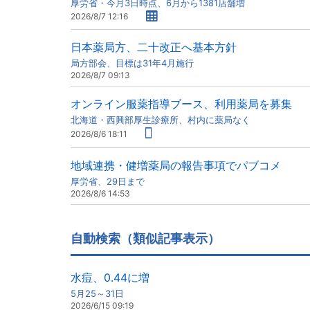
厚労省・今月3日時点、6月から1381店舗増
2026/8/7 12:16
日本薬局方、二十改正へ基本方針
局方部会、目標は31年4月施行
2026/8/7 09:13
オンライン服薬指導ブース、利用薬局を募集
北海道・西興部厚生診療所、村内に薬局なく
2026/8/6 18:11
地域連携・健増薬局の報告事項でパブコメ
厚労省、29日まで
2026/8/6 14:53
自動検索（類似記事表示）
水痘、0.44に増
5月25～31日
2026/6/15 09:19