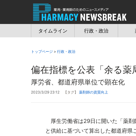
Jump
to
navigation
タイムライン
行政・政治
トップページ
>
行政・政治
偏在指標を公表「余る薬
厚労省、都道府県単位で顕在化
2023/3/29 23:12
【タグ】
薬剤師の資質向上
厚生労働省は29日に開いた「薬剤
と供給に基づいて算出した都道府県