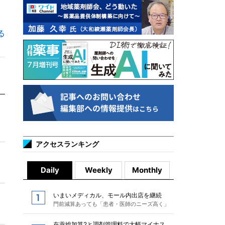
る
アクセスランキング
Daily
Weekly
Monthly
いまいメディカル、モール内出店を継続
門前減算あっても「患者・医師のニーズ高く」
在薬総加算2と調剤管理料で大幅マイナス