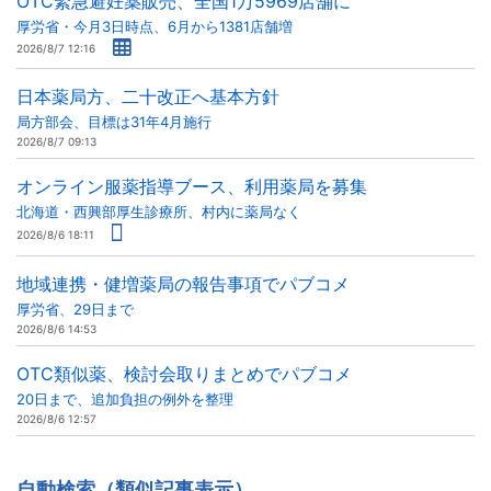
OTC緊急避妊薬販売、全国1万5969店舗に
厚労省・今月3日時点、6月から1381店舗増
2026/8/7 12:16
日本薬局方、二十改正へ基本方針
局方部会、目標は31年4月施行
2026/8/7 09:13
オンライン服薬指導ブース、利用薬局を募集
北海道・西興部厚生診療所、村内に薬局なく
2026/8/6 18:11
地域連携・健増薬局の報告事項でパブコメ
厚労省、29日まで
2026/8/6 14:53
OTC類似薬、検討会取りまとめでパブコメ
20日まで、追加負担の例外を整理
2026/8/6 12:57
自動検索（類似記事表示）