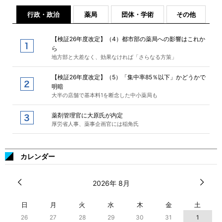
行政・政治
薬局
団体・学術
その他
【検証26年度改定】（4）都市部の薬局への影響はこれか
ら
地方部と大差なく、効果なければ「さらなる方策」
【検証26年度改定】（5）「集中率85％以下」かどうかで
明暗
大半の店舗で基本料1を断念した中小薬局も
薬剤管理官に大原氏が内定
厚労省人事、薬事企画官には稲角氏
カレンダー
2026年 8月
日
月
火
水
木
金
土
26
27
28
29
30
31
1