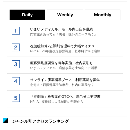
Daily
Weekly
Monthly
いまいメディカル、モール内出店を継続
門前減算あっても「患者・医師のニーズ高く」
在薬総加算2と調剤管理料で大幅マイナス
NPhA・26年度改定影響調査、基本料平均は増加
顧客満足度調査を毎年実施、社内表彰も
いまいメディカル 店舗改善と士気向上に活用
オンライン服薬指導ブース、利用薬局を募集
北海道・西興部厚生診療所、村内に薬局なく
「穿刺血」検査薬のOTC化、厚労省に要望書
NPhA、薬剤師による補助の明確化も
ジャンル別アクセスランキング