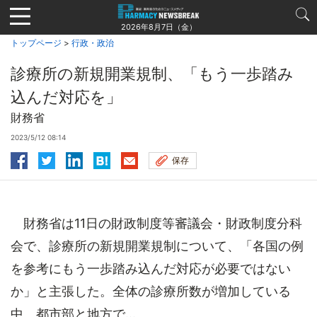
Jump
to
2026年8月7日（金）
navigation
トップページ
>
行政・政治
診療所の新規開業規制、「もう一歩踏み
込んだ対応を」
財務省
2023/5/12 08:14
保存
財務省は11日の財政制度等審議会・財政制度分科
会で、診療所の新規開業規制について、「各国の例
を参考にもう一歩踏み込んだ対応が必要ではない
か」と主張した。全体の診療所数が増加している
中、都市部と地方で...