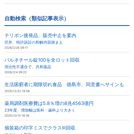
自動検索（類似記事表示）
テリボン後発品、販売中止を案内
沢井、特許訴訟の和解内容踏まえ
2026/2/26 09:11
バルネチール錠100を全ロット回収
溶出性不適合で、共和薬品
2026/2/4 09:22
生活困窮者に期限切れ食品 徳島市、同意書へサインも
2025/12/22 18:58
薬局調剤医療費は5.8％増の8兆4563億円
23年度、増加幅は医科・歯科より大きく
2025/10/10 18:36
個装箱の印字ミスでクラスⅢ回収