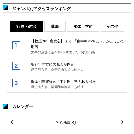
ジャンル別アクセスランキング
行政・政治
薬局
団体・学術
その他
【検証26年度改定】（5）「集中率85％以下」かどうかで
明暗
大半の店舗で基本料1を断念した中小薬局も
薬剤管理官に大原氏が内定
厚労省人事、薬事企画官には稲角氏
医薬担当審議官に中井氏、初の私大出身
厚労省人事、薬局関連施策にも精通
カレンダー
2026年 8月