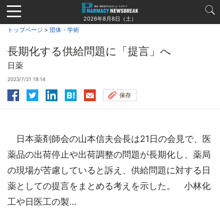
Jump
to
2026年8月8日（土）
navigation
トップページ
>
団体・学術
長期化する供給問題に「提言」へ
日薬
2023/7/21 19:14
保存
日本薬剤師会の山本信夫会長は21日の会見で、医
薬品の出荷停止や出荷調整の問題が長期化し、薬局
の現場が苦慮していると訴え、供給問題に対する日
薬としての提言をまとめる考えを示した。 小林化
工や日医工の製...