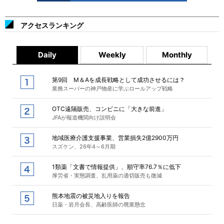
アクセスランキング
Daily
Weekly
Monthly
第9回 M＆Aを成長戦略として成功させるには？
業務スーパーの神戸物産に学ぶロールアップ戦略
OTC遠隔販売、コンビニに「大きな前進」
JFAが報道機関向け説明会
地域医療介護支援事業、営業損失2億2900万円
スズケン、26年4～6月期
1類薬「文書で情報提供」、順守率76.7％に低下
厚労省・実態調査、乱用薬の適切販売も微減
熊本地震の被災地入りを報告
日薬・岩月会長、高齢医師の廃業懸念