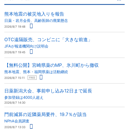
熊本地震の被災地入りを報告
日薬・岩月会長、高齢医師の廃業懸念
2026/8/7 19:48
OTC遠隔販売、コンビニに「大きな前進」
JFAが報道機関向け説明会
2026/8/7 19:45
【無料公開】宮崎県薬のMP、氷川町から撤収
熊本地震、熊本・福岡県薬は活動継続
2026/8/7 15:11
FREE
日薬新潟大会、事前申し込み12日まで延長
参加登録は4000人超え
2026/8/7 14:30
門前減算の近隣薬局要件、19.7％が該当
NPhA会員調査
2026/8/7 13:33