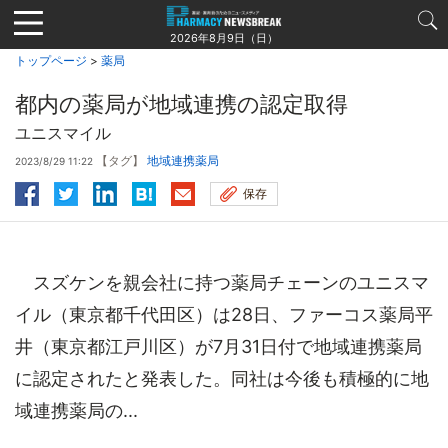
Jump
to
2026年8月9日（日）
navigation
トップページ
>
薬局
都内の薬局が地域連携の認定取得
ユニスマイル
【タグ】
地域連携薬局
2023/8/29 11:22
保存
スズケンを親会社に持つ薬局チェーンのユニスマ
イル（東京都千代田区）は28日、ファーコス薬局平
井（東京都江戸川区）が7月31日付で地域連携薬局
に認定されたと発表した。同社は今後も積極的に地
域連携薬局の...