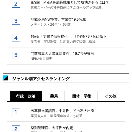
第9回 M＆Aを成長戦略として成功させるには？
業務スーパーの神戸物産に学ぶロールアップ戦略
地域薬局NW事業、営業益19.5％減
メディシス・26年4～6月期
1類薬「文書で情報提供」、順守率76.7％に低下
厚労省・実態調査、乱用薬の適切販売も微減
門前減算の近隣薬局要件、19.7％が該当
NPhA会員調査
ジャンル別アクセスランキング
行政・政治
薬局
団体・学術
その他
医薬担当審議官に中井氏、初の私大出身
厚労省人事、薬局関連施策にも精通
薬剤管理官に大原氏が内定