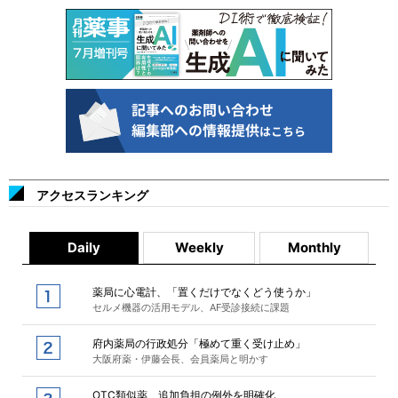
アクセスランキング
Daily
Weekly
Monthly
薬局に心電計、「置くだけでなくどう使うか」
セルメ機器の活用モデル、AF受診接続に課題
府内薬局の行政処分「極めて重く受け止め」
大阪府薬・伊藤会長、会員薬局と明かす
OTC類似薬、追加負担の例外を明確化