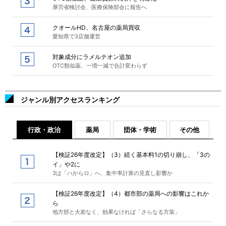
厚労省検討会、医療保険部会に報告へ
クオールHD、名古屋の薬局買収
愛知県で3店舗運営
対象成分にラメルテオン追加
OTC類似薬、一増一減で合計変わらず
ジャンル別アクセスランキング
行政・政治
薬局
団体・学術
その他
【検証26年度改定】（3）続く基本料1の切り崩し、「3の
イ」や2に
3は「ハからロ」へ、集中率計算の見直し影響か
【検証26年度改定】（4）都市部の薬局への影響はこれか
ら
地方部と大差なく、効果なければ「さらなる方策」