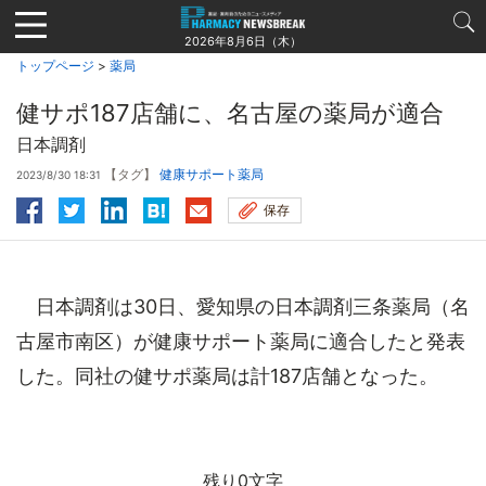
Jump
to
2026年8月6日（木）
navigation
トップページ
>
薬局
健サポ187店舗に、名古屋の薬局が適合
日本調剤
【タグ】
健康サポート薬局
2023/8/30 18:31
保存
日本調剤は30日、愛知県の日本調剤三条薬局（名
古屋市南区）が健康サポート薬局に適合したと発表
した。同社の健サポ薬局は計187店舗となった。
残り0文字