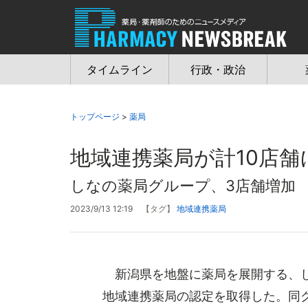
Jump
to
navigation
タイムライン
行政・政治
トップページ
>
薬局
地域連携薬局が計10店舗
しなの薬局グループ、3店舗増加
2023/9/13 12:19
【タグ】
地域連携薬局
新潟県を地盤に薬局を展開する、し
地域連携薬局の認定を取得した。同グ