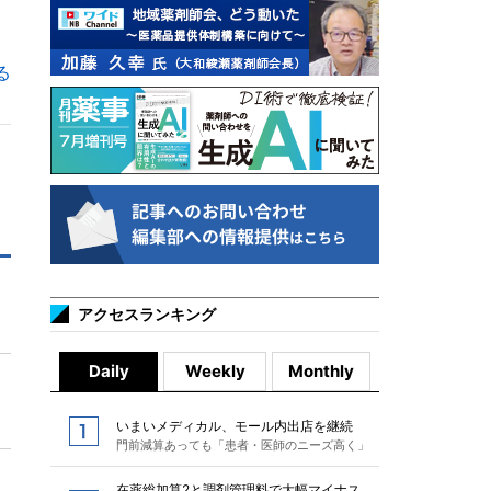
る
アクセスランキング
Daily
Weekly
Monthly
いまいメディカル、モール内出店を継続
門前減算あっても「患者・医師のニーズ高く」
在薬総加算2と調剤管理料で大幅マイナス