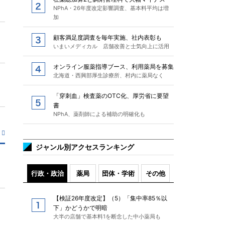
NPhA・26年度改定影響調査、基本料平均は増
加
顧客満足度調査を毎年実施、社内表彰も
いまいメディカル 店舗改善と士気向上に活用
オンライン服薬指導ブース、利用薬局を募集
北海道・西興部厚生診療所、村内に薬局なく
「穿刺血」検査薬のOTC化、厚労省に要望
書
NPhA、薬剤師による補助の明確化も
ジャンル別アクセスランキング
行政・政治
薬局
団体・学術
その他
【検証26年度改定】（5）「集中率85％以
下」かどうかで明暗
大半の店舗で基本料1を断念した中小薬局も