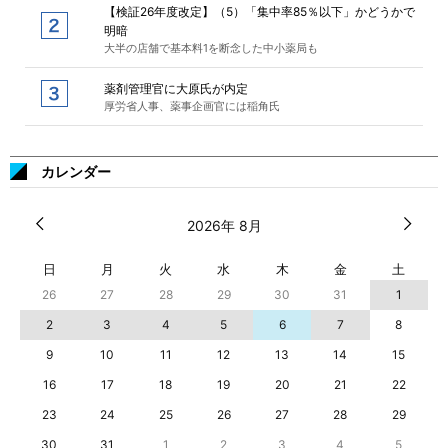
【検証26年度改定】（5）「集中率85％以下」かどうかで
明暗
大半の店舗で基本料1を断念した中小薬局も
薬剤管理官に大原氏が内定
厚労省人事、薬事企画官には稲角氏
カレンダー
2026年 8月
日
月
火
水
木
金
土
26
27
28
29
30
31
1
2
3
4
5
6
7
8
9
10
11
12
13
14
15
16
17
18
19
20
21
22
23
24
25
26
27
28
29
30
31
1
2
3
4
5