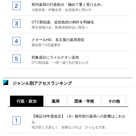
府内薬局の行政処分「極めて重く受け止め」
大阪府薬・伊藤会長、会員薬局と明かす
OTC類似薬、追加負担の例外を明確化
厚労省検討会、医療保険部会に報告へ
クオールHD、名古屋の薬局買収
愛知県で3店舗運営
対象成分にラメルテオン追加
OTC類似薬、一増一減で合計変わらず
ジャンル別アクセスランキング
行政・政治
薬局
団体・学術
その他
【検証26年度改定】（4）都市部の薬局への影響はこれか
ら
地方部と大差なく、効果なければ「さらなる方策」