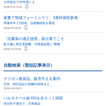
大学統合で29年度にも
2026/7/14 13:32
倉敷で地域フォーミュラリ、3基幹病院参画
準備半年で2領域、治療継続性を重視
2026/7/8 04:50
「抗菌薬の適正使用」面分業でこそ
処方箋に推定原因菌、代替薬提案に“根拠”
2026/7/8 04:50
自動検索（類似記事表示）
テリボン後発品、販売中止を案内
沢井、特許訴訟の和解内容踏まえ
2026/2/26 09:11
バルネチール錠100を全ロット回収
溶出性不適合で、共和薬品