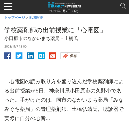
Jump
to
2026年8月7日（金）
navigation
トップページ
>
地域医療
学校薬剤師の出前授業に「心電図」
小田原市のなかいまち薬局・土橋氏
2023/11/7 12:00
保存
心電図の読み取り方を盛り込んだ学校薬剤師によ
る出前授業が6日、神奈川県小田原市の久野小であ
った。手がけたのは、同市のなかいまち薬局「みな
みぐち薬局」の管理薬剤師、土橋弘靖氏。聴診器で
実際に自分の心音...