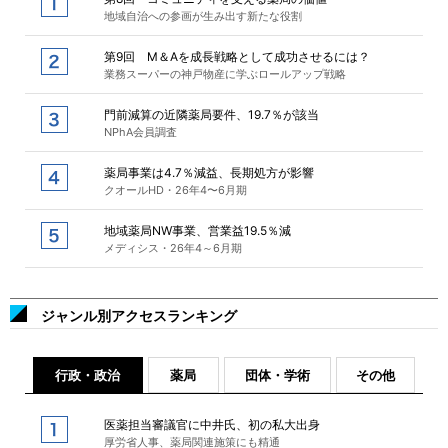
地域自治への参画が生み出す新たな役割
第9回 M＆Aを成長戦略として成功させるには？
業務スーパーの神戸物産に学ぶロールアップ戦略
門前減算の近隣薬局要件、19.7％が該当
NPhA会員調査
薬局事業は4.7％減益、長期処方が影響
クオールHD・26年4〜6月期
地域薬局NW事業、営業益19.5％減
メディシス・26年4～6月期
ジャンル別アクセスランキング
行政・政治
薬局
団体・学術
その他
医薬担当審議官に中井氏、初の私大出身
厚労省人事、薬局関連施策にも精通