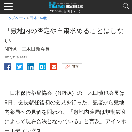
Jump
to
2026年8月9日（日）
navigation
トップページ
>
団体・学術
「敷地内の否定や自粛求めることはしな
い」
NPhA・三木田新会長
2023/11/9 20:11
保存
日本保険薬局協会（NPhA）の三木田慎也会長は
9日、会長就任後初の会見を行った。記者から敷地
内薬局への見解を問われ、「敷地内薬局は規制緩和
によって現在合法となっている」と言及。アインホ
ールディングス...