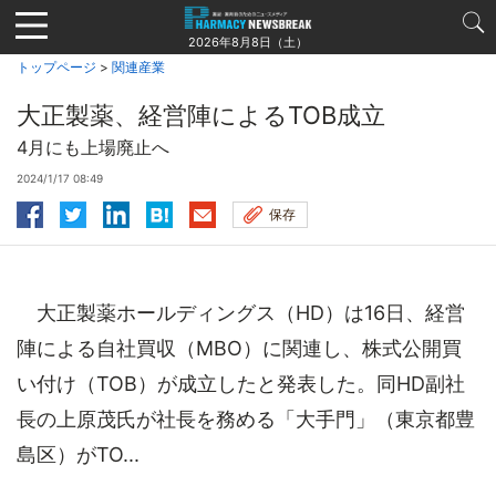
Jump
to
2026年8月8日（土）
navigation
トップページ
>
関連産業
大正製薬、経営陣によるTOB成立
4月にも上場廃止へ
2024/1/17 08:49
保存
大正製薬ホールディングス（HD）は16日、経営
陣による自社買収（MBO）に関連し、株式公開買
い付け（TOB）が成立したと発表した。同HD副社
長の上原茂氏が社長を務める「大手門」（東京都豊
島区）がTO...