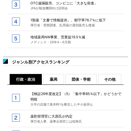
OTC遠隔販売、コンビニに「大きな前進」
JFAが報道機関向け説明会
1類薬「文書で情報提供」、順守率76.7％に低下
厚労省・実態調査、乱用薬の適切販売も微減
地域薬局NW事業、営業益19.5％減
メディシス・26年4～6月期
ジャンル別アクセスランキング
行政・政治
薬局
団体・学術
その他
【検証26年度改定】（5）「集中率85％以下」かどうかで
明暗
大半の店舗で基本料1を断念した中小薬局も
薬剤管理官に大原氏が内定
厚労省人事、薬事企画官には稲角氏