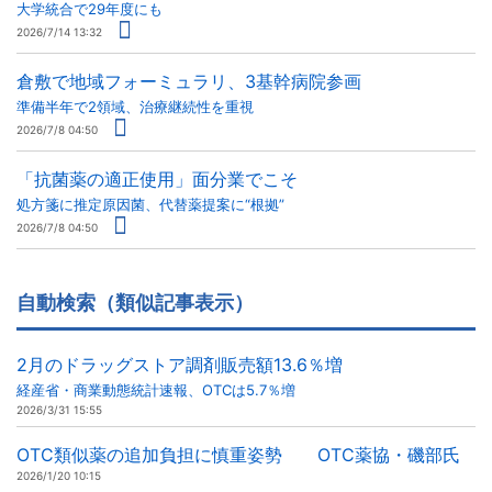
大学統合で29年度にも
2026/7/14 13:32
倉敷で地域フォーミュラリ、3基幹病院参画
準備半年で2領域、治療継続性を重視
2026/7/8 04:50
「抗菌薬の適正使用」面分業でこそ
処方箋に推定原因菌、代替薬提案に“根拠”
2026/7/8 04:50
自動検索（類似記事表示）
2月のドラッグストア調剤販売額13.6％増
経産省・商業動態統計速報、OTCは5.7％増
2026/3/31 15:55
OTC類似薬の追加負担に慎重姿勢 OTC薬協・磯部氏
2026/1/20 10:15