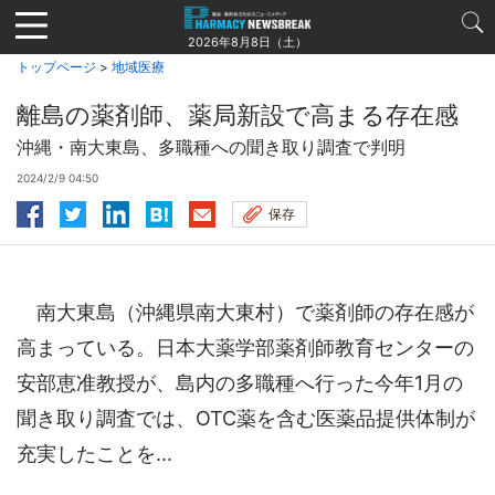
Jump
to
2026年8月8日（土）
navigation
トップページ
>
地域医療
離島の薬剤師、薬局新設で高まる存在感
沖縄・南大東島、多職種への聞き取り調査で判明
2024/2/9 04:50
保存
南大東島（沖縄県南大東村）で薬剤師の存在感が
高まっている。日本大薬学部薬剤師教育センターの
安部恵准教授が、島内の多職種へ行った今年1月の
聞き取り調査では、OTC薬を含む医薬品提供体制が
充実したことを...