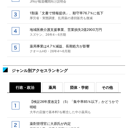
JFAが報道機関向け説明会
1類薬「文書で情報提供」、順守率76.7％に低下
厚労省・実態調査、乱用薬の適切販売も微減
地域医療介護支援事業、営業損失2億2900万円
スズケン、26年4～6月期
薬局事業は4.7％減益、長期処方が影響
クオールHD・26年4〜6月期
ジャンル別アクセスランキング
行政・政治
薬局
団体・学術
その他
【検証26年度改定】（5）「集中率85％以下」かどうかで
明暗
大半の店舗で基本料1を断念した中小薬局も
薬剤管理官に大原氏が内定