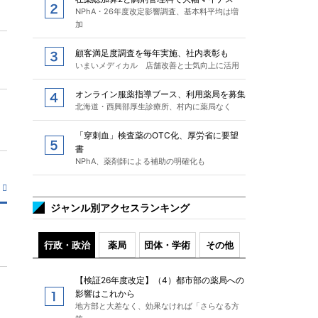
NPhA・26年度改定影響調査、基本料平均は増
加
顧客満足度調査を毎年実施、社内表彰も
いまいメディカル 店舗改善と士気向上に活用
オンライン服薬指導ブース、利用薬局を募集
北海道・西興部厚生診療所、村内に薬局なく
「穿刺血」検査薬のOTC化、厚労省に要望
書
NPhA、薬剤師による補助の明確化も
ジャンル別アクセスランキング
行政・政治
薬局
団体・学術
その他
【検証26年度改定】（4）都市部の薬局への
影響はこれから
地方部と大差なく、効果なければ「さらなる方