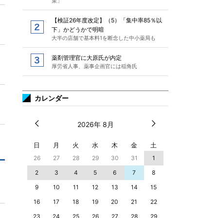
策」
【検証26年度改定】（5）「集中率85％以
下」かどうかで明暗
大半の店舗で基本料1を断念した中小薬局も
薬剤管理官に大原氏が内定
厚労省人事、薬事企画官には稲角氏
カレンダー
2026年 8月
日
月
火
水
木
金
土
26
27
28
29
30
31
1
2
3
4
5
6
7
8
9
10
11
12
13
14
15
16
17
18
19
20
21
22
23
24
25
26
27
28
29