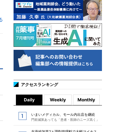
る
アクセスランキング
Daily
Weekly
Monthly
いまいメディカル、モール内出店を継続
門前減算あっても「患者・医師のニーズ高く」
在薬総加算2と調剤管理料で大幅マイナス