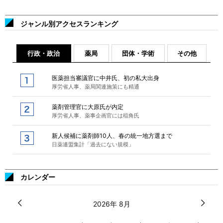
ジャンル別アクセスランキング
行政・政治
薬局
団体・学術
その他
医薬担当審議官に中井氏、初の私大出身
厚労省人事、薬局関連施策にも精通
薬剤管理官に大原氏が内定
厚労省人事、薬事企画官には稲角氏
新人候補に薬剤師10人、春の統一地方選まで
日薬連盟集計「過去にない規模」
カレンダー
2026年 8月