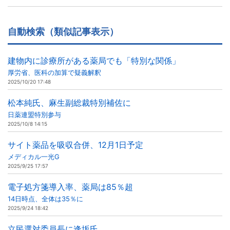
自動検索（類似記事表示）
建物内に診療所がある薬局でも「特別な関係」
厚労省、医科の加算で疑義解釈
2025/10/20 17:48
松本純氏、麻生副総裁特別補佐に
日薬連盟特別参与
2025/10/8 14:15
サイト薬品を吸収合併、12月1日予定
メディカル一光G
2025/9/25 17:57
電子処方箋導入率、薬局は85％超
14日時点、全体は35％に
2025/9/24 18:42
立民選対委員長に逢坂氏