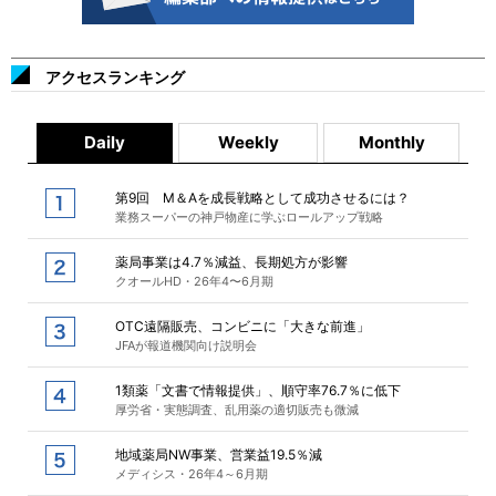
アクセスランキング
Daily
Weekly
Monthly
第9回 M＆Aを成長戦略として成功させるには？
業務スーパーの神戸物産に学ぶロールアップ戦略
薬局事業は4.7％減益、長期処方が影響
クオールHD・26年4〜6月期
OTC遠隔販売、コンビニに「大きな前進」
JFAが報道機関向け説明会
1類薬「文書で情報提供」、順守率76.7％に低下
厚労省・実態調査、乱用薬の適切販売も微減
地域薬局NW事業、営業益19.5％減
メディシス・26年4～6月期