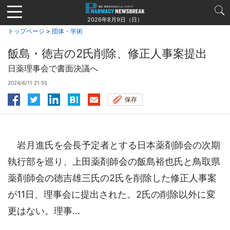
Jump
to
2026年8月9日（日）
navigation
トップページ
>
団体・学術
飯島・徳吉の2氏削除、修正人事案提出
日薬理事会で書面決議へ
2024/6/11 21:55
保存
岩月進氏を会長予定者とする日本薬剤師会の次期
執行部を巡り、上田薬剤師会の飯島裕也氏と鳥取県
薬剤師会の徳吉雄三氏の2氏を削除した修正人事案
が11日、理事会に提出された。2氏の削除以外に変
更はない。理事...