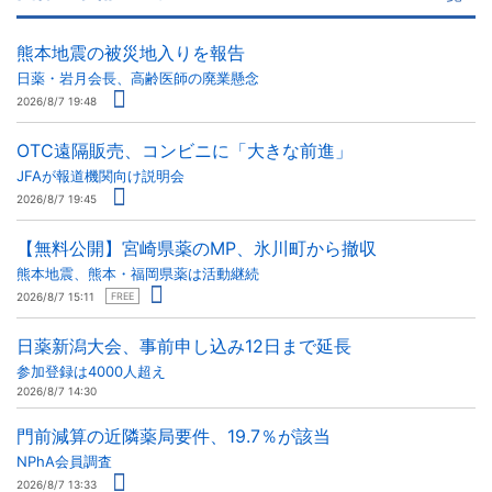
熊本地震の被災地入りを報告
日薬・岩月会長、高齢医師の廃業懸念
2026/8/7 19:48
OTC遠隔販売、コンビニに「大きな前進」
JFAが報道機関向け説明会
2026/8/7 19:45
【無料公開】宮崎県薬のMP、氷川町から撤収
熊本地震、熊本・福岡県薬は活動継続
2026/8/7 15:11
FREE
日薬新潟大会、事前申し込み12日まで延長
参加登録は4000人超え
2026/8/7 14:30
門前減算の近隣薬局要件、19.7％が該当
NPhA会員調査
2026/8/7 13:33