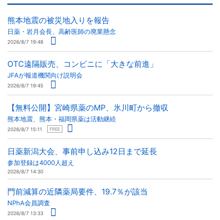
熊本地震の被災地入りを報告
日薬・岩月会長、高齢医師の廃業懸念
2026/8/7 19:48
OTC遠隔販売、コンビニに「大きな前進」
JFAが報道機関向け説明会
2026/8/7 19:45
【無料公開】宮崎県薬のMP、氷川町から撤収
熊本地震、熊本・福岡県薬は活動継続
2026/8/7 15:11
FREE
日薬新潟大会、事前申し込み12日まで延長
参加登録は4000人超え
2026/8/7 14:30
門前減算の近隣薬局要件、19.7％が該当
NPhA会員調査
2026/8/7 13:33