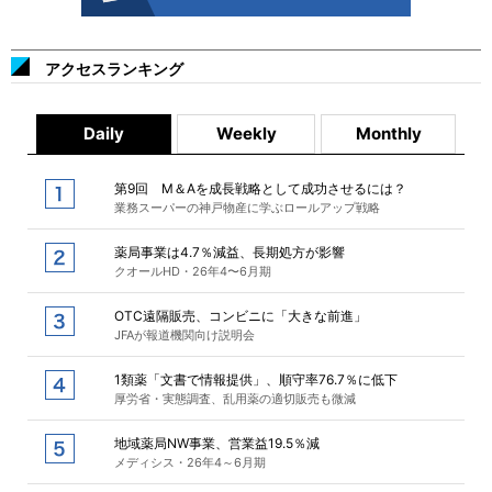
アクセスランキング
Daily
Weekly
Monthly
第9回 M＆Aを成長戦略として成功させるには？
業務スーパーの神戸物産に学ぶロールアップ戦略
薬局事業は4.7％減益、長期処方が影響
クオールHD・26年4〜6月期
OTC遠隔販売、コンビニに「大きな前進」
JFAが報道機関向け説明会
1類薬「文書で情報提供」、順守率76.7％に低下
厚労省・実態調査、乱用薬の適切販売も微減
地域薬局NW事業、営業益19.5％減
メディシス・26年4～6月期