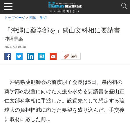
Jump
to
2026年8月9日（日）
navigation
トップページ
>
団体・学術
「沖縄に薬学部を」盛山文科相に要請書
沖縄県薬
2024/7/8 04:50
保存
沖縄県薬剤師会の前濱朋子会長は5日、県内初の
薬学部の設置に向けた支援を求める要請書を盛山正
仁文部科学相に手渡した。設置先として想定する琉
球大の負担軽減に向けた要望を盛り込んだ。手交後
に取材に応じた前...