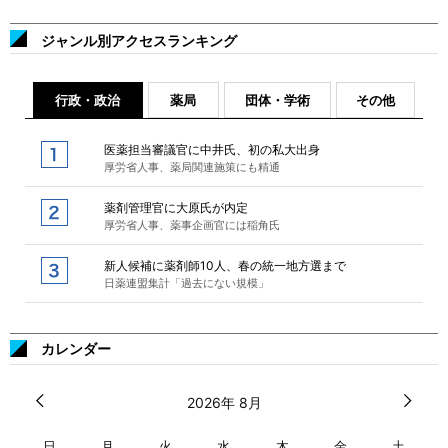
ジャンル別アクセスランキング
行政・政治
薬局
団体・学術
その他
医薬担当審議官に中井氏、初の私大出身
厚労省人事、薬局関連施策にも精通
薬剤管理官に大原氏が内定
厚労省人事、薬事企画官には稲角氏
新人候補に薬剤師10人、春の統一地方選まで
日薬連盟集計「過去にない規模」
カレンダー
2026年 8月
日
月
火
水
木
金
土