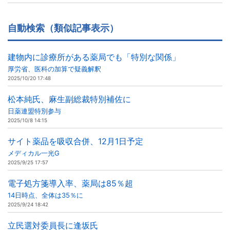
自動検索（類似記事表示）
建物内に診療所がある薬局でも「特別な関係」
厚労省、医科の加算で疑義解釈
2025/10/20 17:48
松本純氏、麻生副総裁特別補佐に
日薬連盟特別参与
2025/10/8 14:15
サイト薬品を吸収合併、12月1日予定
メディカル一光G
2025/9/25 17:57
電子処方箋導入率、薬局は85％超
14日時点、全体は35％に
2025/9/24 18:42
立民選対委員長に逢坂氏