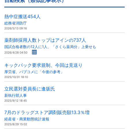
自動検索（類似記事表示）
熱中症搬送454人
総務省消防庁
2026/5/13 09:16
薬剤師採用人数トップはアインの737人
国試合格者数の12人に1人、「さくら薬局分」上乗せも
2026/4/28 04:50
キックバック要求規制、今回は見送り
厚労省、パブコメに「今後の参考」
2025/10/31 18:10
立民選対委員長に逢坂氏
新執行部人事
2025/9/12 18:45
7月のドラッグストア調剤販売額13.3％増
経産省・商業動態統計速報
2025/8/29 15:02