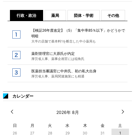
行政・政治
薬局
団体・学術
その他
【検証26年度改定】（5）「集中率85％以下」かどうかで
明暗
大半の店舗で基本料1を断念した中小薬局も
薬剤管理官に大原氏が内定
厚労省人事、薬事企画官には稲角氏
医薬担当審議官に中井氏、初の私大出身
厚労省人事、薬局関連施策にも精通
カレンダー
2026年 8月
日
月
火
水
木
金
土
26
27
28
29
30
31
1