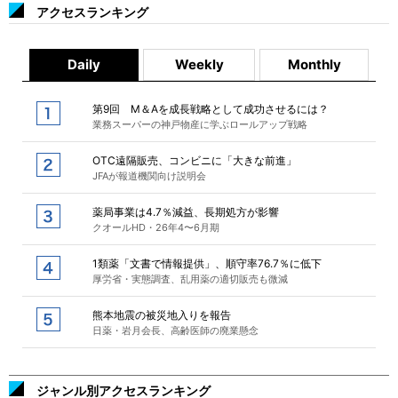
アクセスランキング
Daily
Weekly
Monthly
第9回 M＆Aを成長戦略として成功させるには？
業務スーパーの神戸物産に学ぶロールアップ戦略
OTC遠隔販売、コンビニに「大きな前進」
JFAが報道機関向け説明会
薬局事業は4.7％減益、長期処方が影響
クオールHD・26年4〜6月期
1類薬「文書で情報提供」、順守率76.7％に低下
厚労省・実態調査、乱用薬の適切販売も微減
熊本地震の被災地入りを報告
日薬・岩月会長、高齢医師の廃業懸念
ジャンル別アクセスランキング