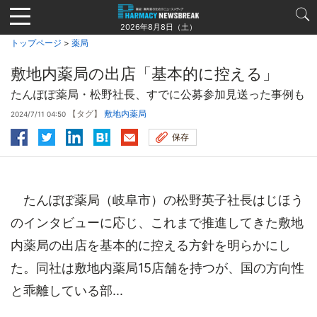
Jump
to
2026年8月8日（土）
navigation
トップページ
>
薬局
敷地内薬局の出店「基本的に控える」
たんぽぽ薬局・松野社長、すでに公募参加見送った事例も
【タグ】
敷地内薬局
2024/7/11 04:50
保存
たんぽぽ薬局（岐阜市）の松野英子社長はじほう
のインタビューに応じ、これまで推進してきた敷地
内薬局の出店を基本的に控える方針を明らかにし
た。同社は敷地内薬局15店舗を持つが、国の方向性
と乖離している部...