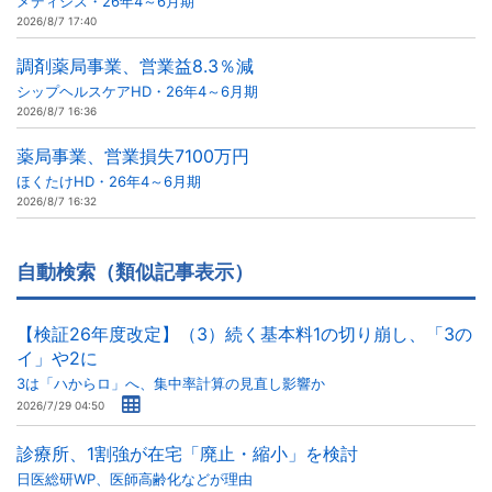
メディシス・26年4～6月期
2026/8/7 17:40
調剤薬局事業、営業益8.3％減
シップヘルスケアHD・26年4～6月期
2026/8/7 16:36
薬局事業、営業損失7100万円
ほくたけHD・26年4～6月期
2026/8/7 16:32
自動検索（類似記事表示）
【検証26年度改定】（3）続く基本料1の切り崩し、「3の
イ」や2に
3は「ハからロ」へ、集中率計算の見直し影響か
2026/7/29 04:50
診療所、1割強が在宅「廃止・縮小」を検討
日医総研WP、医師高齢化などが理由