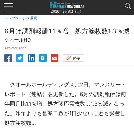
Jump
to
2026年8月8日（土）
navigation
トップページ
>
薬局
6月は調剤報酬1.1％増、処方箋枚数1.3％減
クオールHD
2024/8/2 20:13
保存
クオールホールディングスは2日、マンスリー・
レポート（連結）を更新した。6月の調剤報酬は前
年同月比1.1％増、処方箋応需枚数は1.3％減となっ
た。昨年よりも営業日数が1日少ないことも影響し
処方箋枚数...