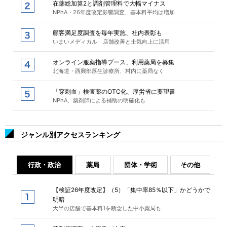
在薬総加算2と調剤管理料で大幅マイナス
NPhA・26年度改定影響調査、基本料平均は増加
顧客満足度調査を毎年実施、社内表彰も
いまいメディカル 店舗改善と士気向上に活用
オンライン服薬指導ブース、利用薬局を募集
北海道・西興部厚生診療所、村内に薬局なく
「穿刺血」検査薬のOTC化、厚労省に要望書
NPhA、薬剤師による補助の明確化も
ジャンル別アクセスランキング
行政・政治
薬局
団体・学術
その他
【検証26年度改定】（5）「集中率85％以下」かどうかで
明暗
大半の店舗で基本料1を断念した中小薬局も