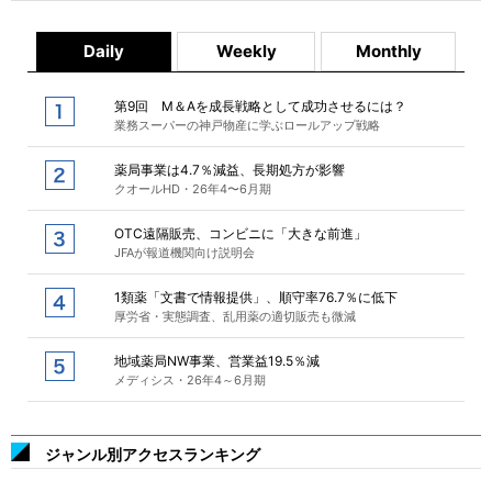
Daily
Weekly
Monthly
第9回 M＆Aを成長戦略として成功させるには？
業務スーパーの神戸物産に学ぶロールアップ戦略
薬局事業は4.7％減益、長期処方が影響
クオールHD・26年4〜6月期
OTC遠隔販売、コンビニに「大きな前進」
JFAが報道機関向け説明会
1類薬「文書で情報提供」、順守率76.7％に低下
厚労省・実態調査、乱用薬の適切販売も微減
地域薬局NW事業、営業益19.5％減
メディシス・26年4～6月期
ジャンル別アクセスランキング