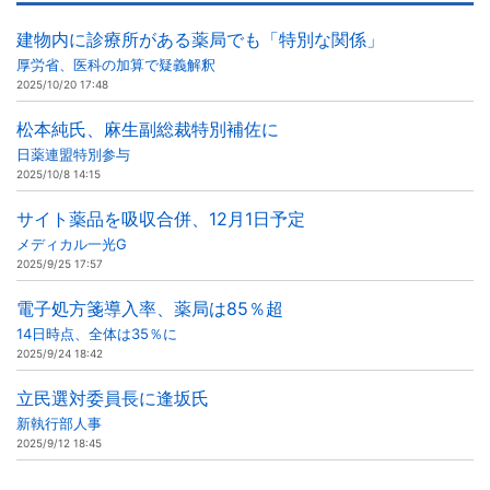
建物内に診療所がある薬局でも「特別な関係」
厚労省、医科の加算で疑義解釈
2025/10/20 17:48
松本純氏、麻生副総裁特別補佐に
日薬連盟特別参与
2025/10/8 14:15
サイト薬品を吸収合併、12月1日予定
メディカル一光G
2025/9/25 17:57
電子処方箋導入率、薬局は85％超
14日時点、全体は35％に
2025/9/24 18:42
立民選対委員長に逢坂氏
新執行部人事
2025/9/12 18:45