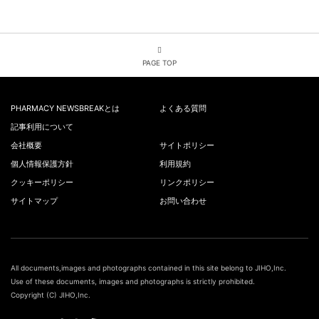
PAGE TOP
PHARMACY NEWSBREAKとは
よくある質問
記事利用について
会社概要
サイトポリシー
個人情報保護方針
利用規約
クッキーポリシー
リンクポリシー
サイトマップ
お問い合わせ
All documents,images and photographs contained in this site belong to JIHO,Inc.
Use of these documents, images and photographs is strictly prohibited.
Copyright (C) JIHO,Inc.