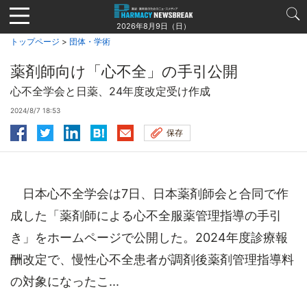
Jump
to
2026年8月9日（日）
navigation
トップページ
>
団体・学術
薬剤師向け「心不全」の手引公開
心不全学会と日薬、24年度改定受け作成
2024/8/7 18:53
保存
日本心不全学会は7日、日本薬剤師会と合同で作
成した「薬剤師による心不全服薬管理指導の手引
き」をホームページで公開した。2024年度診療報
酬改定で、慢性心不全患者が調剤後薬剤管理指導料
の対象になったこ...