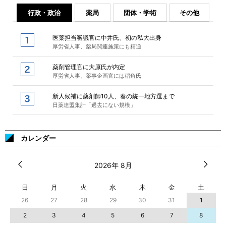
行政・政治
薬局
団体・学術
その他
医薬担当審議官に中井氏、初の私大出身
厚労省人事、薬局関連施策にも精通
薬剤管理官に大原氏が内定
厚労省人事、薬事企画官には稲角氏
新人候補に薬剤師10人、春の統一地方選まで
日薬連盟集計「過去にない規模」
カレンダー
2026年 8月
日
月
火
水
木
金
土
26
27
28
29
30
31
1
2
3
4
5
6
7
8