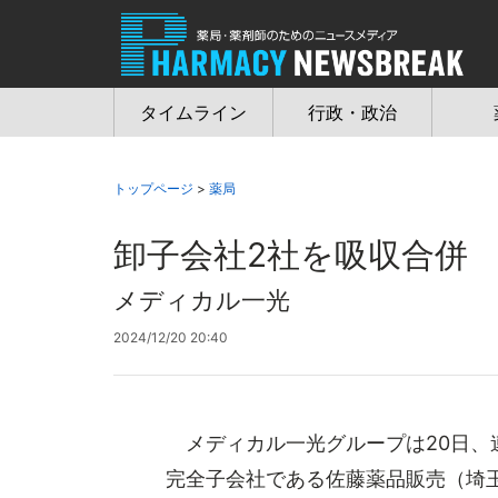
Jump
to
navigation
タイムライン
行政・政治
トップページ
>
薬局
卸子会社2社を吸収合併
メディカル一光
2024/12/20 20:40
メディカル一光グループは20日、
完全子会社である佐藤薬品販売（埼