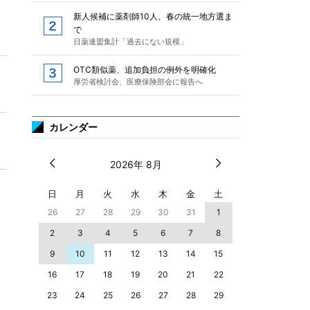
新人候補に薬剤師10人、春の統一地方選ま
で
日薬連盟集計「過去にない規模」
OTC類似薬、追加負担の例外を明確化
厚労省検討会、医療保険部会に報告へ
カレンダー
2026年 8月
日
月
火
水
木
金
土
26
27
28
29
30
31
1
2
3
4
5
6
7
8
9
10
11
12
13
14
15
16
17
18
19
20
21
22
23
24
25
26
27
28
29