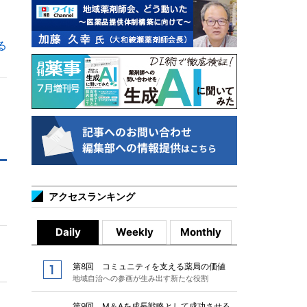
る
アクセスランキング
Daily
Weekly
Monthly
第8回 コミュニティを支える薬局の価値
地域自治への参画が生み出す新たな役割
第9回 M＆Aを成長戦略として成功させる