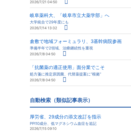
2026/7/21 04:50
岐阜薬科大、「岐阜市立大薬学部」へ
大学統合で29年度にも
2026/7/14 13:32
倉敷で地域フォーミュラリ、3基幹病院参画
準備半年で2領域、治療継続性を重視
2026/7/8 04:50
「抗菌薬の適正使用」面分業でこそ
処方箋に推定原因菌、代替薬提案に“根拠”
2026/7/8 04:50
自動検索（類似記事表示）
厚労省、29成分の添文改訂を指示
PPI10成分、低マグネシウム血症を追記
2026/7/15 09:10