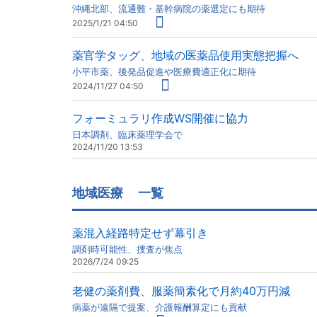
沖縄北部、流通難・基幹病院の薬選定にも期待
2025/1/21 04:50
薬官学タッグ、地域の医薬品使用実態把握へ
小平市薬、後発品促進や医療費適正化に期待
2024/11/27 04:50
フォーミュラリ作成WS開催に協力
日本調剤、臨床薬理学会で
2024/11/20 13:53
地域医療
一覧
薬混入経路特定せず幕引き
調剤時可能性、捜査が焦点
2026/7/24 09:25
老健の薬剤費、服薬簡素化で月約40万円減
病薬が遠隔で提案、介護報酬算定にも貢献