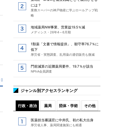
には？
業務スーパーの神戸物産に学ぶロールアップ戦
略
地域薬局NW事業、営業益19.5％減
メディシス・26年4～6月期
1類薬「文書で情報提供」、順守率76.7％に
低下
厚労省・実態調査、乱用薬の適切販売も微減
門前減算の近隣薬局要件、19.7％が該当
NPhA会員調査
ジャンル別アクセスランキング
行政・政治
薬局
団体・学術
その他
医薬担当審議官に中井氏、初の私大出身
厚労省人事、薬局関連施策にも精通