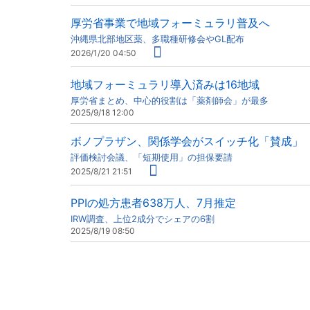
厚労省事業で地域フォーミュラリ普及へ
沖縄県北部地区薬、多職種研修会やGL配布
2026/1/20 04:50
地域フォーミュラリ導入済みは16地域
厚労省まとめ、中心的役割は「薬剤師会」が最多
2025/9/18 12:00
ボノプラザン、関係学会がスイッチ化「賛成」
評価検討会議、「短期使用」の担保要請
2025/8/21 21:51
PPIの処方患者638万人、7月推定
IRW調査、上位2成分でシェアの6割
2025/8/19 08:50