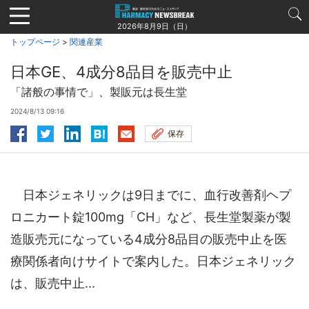
Jump
to
2026年8月9日（日）
navigation
トップページ
>
関連産業
日本GE、4成分8品目を販売中止
「諸般の事情で」、製販元は長生堂
2024/8/13 09:16
保存
日本ジェネリックは9日までに、血行改善剤ヘプ
ロニカート錠100mg「CH」など、長生堂製薬が製
造販売元になっている4成分8品目の販売中止を医
療関係者向けサイトで案内した。日本ジェネリック
は、販売中止...