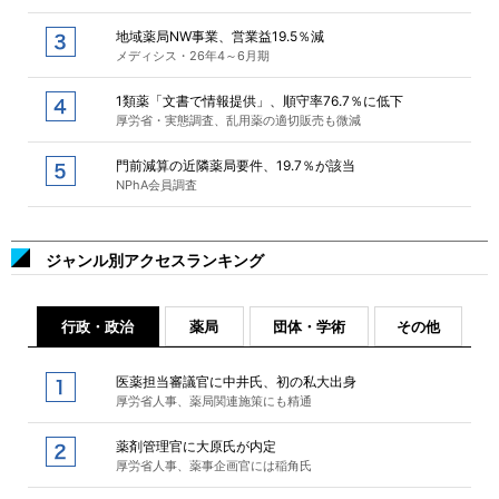
地域薬局NW事業、営業益19.5％減
メディシス・26年4～6月期
1類薬「文書で情報提供」、順守率76.7％に低下
厚労省・実態調査、乱用薬の適切販売も微減
門前減算の近隣薬局要件、19.7％が該当
NPhA会員調査
ジャンル別アクセスランキング
行政・政治
薬局
団体・学術
その他
医薬担当審議官に中井氏、初の私大出身
厚労省人事、薬局関連施策にも精通
薬剤管理官に大原氏が内定
厚労省人事、薬事企画官には稲角氏