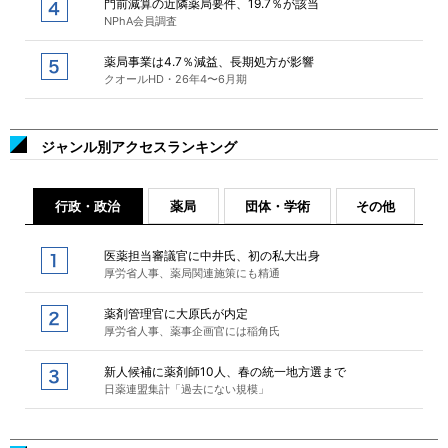
門前減算の近隣薬局要件、19.7％が該当
NPhA会員調査
薬局事業は4.7％減益、長期処方が影響
クオールHD・26年4〜6月期
ジャンル別アクセスランキング
行政・政治
薬局
団体・学術
その他
医薬担当審議官に中井氏、初の私大出身
厚労省人事、薬局関連施策にも精通
薬剤管理官に大原氏が内定
厚労省人事、薬事企画官には稲角氏
新人候補に薬剤師10人、春の統一地方選まで
日薬連盟集計「過去にない規模」