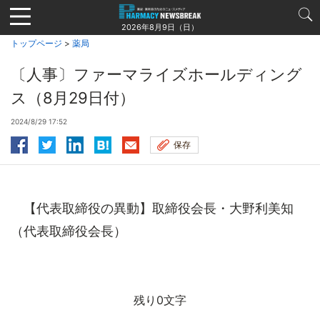
Jump
to
2026年8月9日（日）
navigation
トップページ
>
薬局
〔人事〕ファーマライズホールディング
ス（8月29日付）
2024/8/29 17:52
保存
【代表取締役の異動】取締役会長・大野利美知
（代表取締役会長）
残り0文字