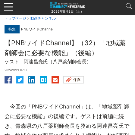
Jump
to
2026年8月8日（土）
navigation
トップページ
>
動画チャンネル
特集
PNBワイドChannel
【PNBワイドChannel】（32）「地域薬
剤師会に必要な機能」（後編）
ゲスト 阿達昌亮氏（八戸薬剤師会長）
2024/9/21 07:00
保存
今回の「PNBワイドChannel」は、「地域薬剤師
会に必要な機能」の後編です。ゲストは前編に続
き、青森県の八戸薬剤師会長を務める阿達昌亮氏で