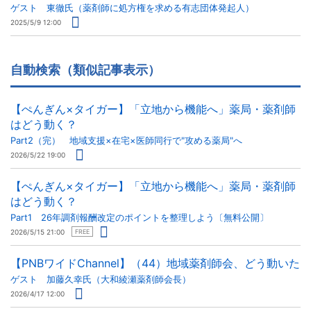
ゲスト 東徹氏（薬剤師に処方権を求める有志団体発起人）
2025/5/9 12:00
自動検索（類似記事表示）
【ぺんぎん×タイガー】「立地から機能へ」薬局・薬剤師
はどう動く？
Part2（完） 地域支援×在宅×医師同行で"攻める薬局"へ
2026/5/22 19:00
【ぺんぎん×タイガー】「立地から機能へ」薬局・薬剤師
はどう動く？
Part1 26年調剤報酬改定のポイントを整理しよう〔無料公開〕
2026/5/15 21:00
FREE
【PNBワイドChannel】（44）地域薬剤師会、どう動いた
ゲスト 加藤久幸氏（大和綾瀬薬剤師会長）
2026/4/17 12:00