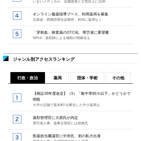
いまいメディカル 店舗改善と士気向上に活用
オンライン服薬指導ブース、利用薬局を募集
北海道・西興部厚生診療所、村内に薬局なく
「穿刺血」検査薬のOTC化、厚労省に要望書
NPhA、薬剤師による補助の明確化も
ジャンル別アクセスランキング
行政・政治
薬局
団体・学術
その他
【検証26年度改定】（5）「集中率85％以下」かどうかで
明暗
大半の店舗で基本料1を断念した中小薬局も
薬剤管理官に大原氏が内定
厚労省人事、薬事企画官には稲角氏
医薬担当審議官に中井氏、初の私大出身