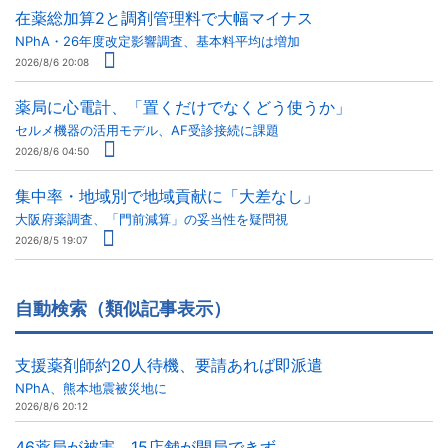
在薬総加算2と調剤管理料で大幅マイナス
NPhA・26年度改定影響調査、基本料平均は増加
2026/8/6 20:08
薬局に心電計、「置くだけでなくどう使うか」
セルメ機器の活用モデル、AF受診接続に課題
2026/8/6 04:50
集中率・地域別で地域貢献に「大差なし」
大阪府薬調査、「門前減算」の妥当性を疑問視
2026/8/5 19:07
自動検索（類似記事表示）
支援薬剤師約20人待機、要請あれば即派遣
NPhA、熊本地震被災地に
2026/8/6 20:12
46薬局が被害、15店舗が開局できず