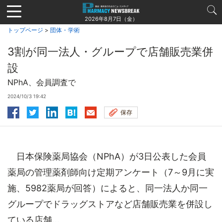
Jump
to
2026年8月7日（金）
navigation
トップページ
>
団体・学術
3割が同一法人・グループで店舗販売業併
設
NPhA、会員調査で
2024/10/3 19:42
保存
日本保険薬局協会（NPhA）が3日公表した会員
薬局の管理薬剤師向け定期アンケート（7～9月に実
施、5982薬局が回答）によると、同一法人か同一
グループでドラッグストアなど店舗販売業を併設し
ている店舗...