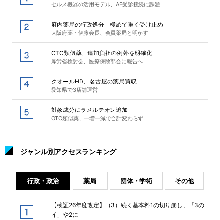
セルメ機器の活用モデル、AF受診接続に課題
府内薬局の行政処分「極めて重く受け止め」
大阪府薬・伊藤会長、会員薬局と明かす
OTC類似薬、追加負担の例外を明確化
厚労省検討会、医療保険部会に報告へ
クオールHD、名古屋の薬局買収
愛知県で3店舗運営
対象成分にラメルテオン追加
OTC類似薬、一増一減で合計変わらず
ジャンル別アクセスランキング
行政・政治
薬局
団体・学術
その他
【検証26年度改定】（3）続く基本料1の切り崩し、「3の
イ」や2に