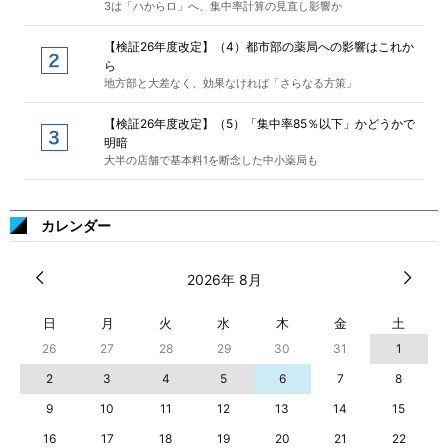
3は「ハからロ」へ、集中率計算の見直し影響か
【検証26年度改定】（4）都市部の薬局への影響はこれか
ら
地方部と大差なく、効果なければ「さらなる方策」
【検証26年度改定】（5）「集中率85％以下」かどうかで
明暗
大半の店舗で基本料1を断念した中小薬局も
カレンダー
2026年 8月
日
月
火
水
木
金
土
26
27
28
29
30
31
1
2
3
4
5
6
7
8
9
10
11
12
13
14
15
16
17
18
19
20
21
22