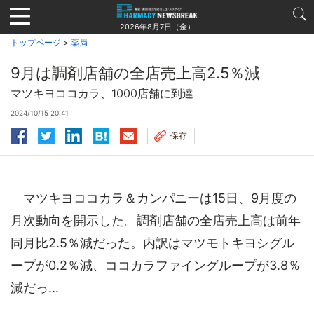
Jump
to
2026年8月7日（金）
navigation
トップページ
>
薬局
9月は調剤店舗の全店売上高2.5％減
マツキヨココカラ、1000店舗に到達
2024/10/15 20:41
保存
マツキヨココカラ＆カンパニーは15日、9月度の
月次動向を開示した。調剤店舗の全店売上高は前年
同月比2.5％減だった。内訳はマツモトキヨシグル
ープが0.2％減、ココカラファイングループが3.8％
減だっ...