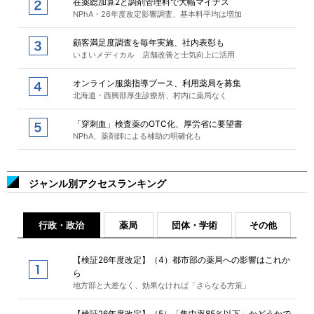
在薬総加算2と調剤管理料で大幅マイナス
NPhA・26年度改定影響調査、基本料平均は増加
顧客満足度調査を毎年実施、社内表彰も
いまいメディカル 店舗改善と士気向上に活用
オンライン服薬指導ブース、利用薬局を募集
北海道・西興部厚生診療所、村内に薬局なく
「穿刺血」検査薬のOTC化、厚労省に要望書
NPhA、薬剤師による補助の明確化も
ジャンル別アクセスランキング
行政・政治
薬局
団体・学術
その他
【検証26年度改定】（4）都市部の薬局への影響はこれか
ら
地方部と大差なく、効果なければ「さらなる方策」
【検証26年度改定】（5）「集中率85％以下」かどうかで