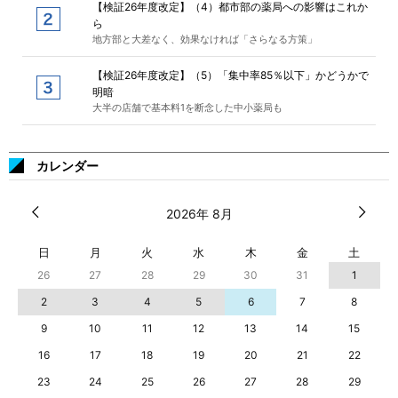
【検証26年度改定】（4）都市部の薬局への影響はこれか
ら
地方部と大差なく、効果なければ「さらなる方策」
【検証26年度改定】（5）「集中率85％以下」かどうかで
明暗
大半の店舗で基本料1を断念した中小薬局も
カレンダー
2026年 8月
日
月
火
水
木
金
土
26
27
28
29
30
31
1
2
3
4
5
6
7
8
9
10
11
12
13
14
15
16
17
18
19
20
21
22
23
24
25
26
27
28
29