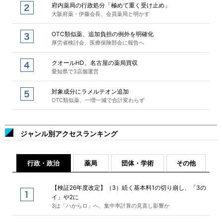
府内薬局の行政処分「極めて重く受け止め」
大阪府薬・伊藤会長、会員薬局と明かす
OTC類似薬、追加負担の例外を明確化
厚労省検討会、医療保険部会に報告へ
クオールHD、名古屋の薬局買収
愛知県で3店舗運営
対象成分にラメルテオン追加
OTC類似薬、一増一減で合計変わらず
ジャンル別アクセスランキング
行政・政治
薬局
団体・学術
その他
【検証26年度改定】（3）続く基本料1の切り崩し、「3の
イ」や2に
3は「ハからロ」へ、集中率計算の見直し影響か