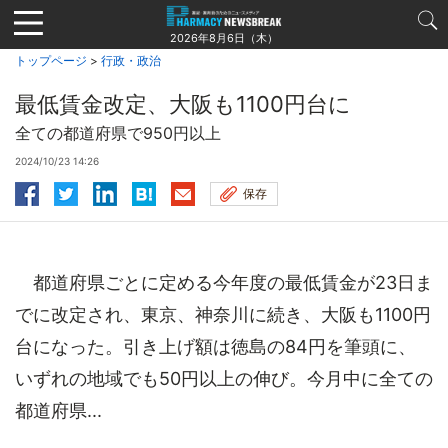
Jump
to
2026年8月6日（木）
navigation
トップページ
>
行政・政治
最低賃金改定、大阪も1100円台に
全ての都道府県で950円以上
2024/10/23 14:26
保存
都道府県ごとに定める今年度の最低賃金が23日ま
でに改定され、東京、神奈川に続き、大阪も1100円
台になった。引き上げ額は徳島の84円を筆頭に、
いずれの地域でも50円以上の伸び。今月中に全ての
都道府県...