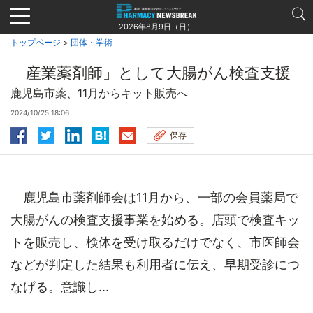
Jump
to
2026年8月9日（日）
navigation
トップページ
>
団体・学術
「産業薬剤師」として大腸がん検査支援
鹿児島市薬、11月からキット販売へ
2024/10/25 18:06
保存
鹿児島市薬剤師会は11月から、一部の会員薬局で
大腸がんの検査支援事業を始める。店頭で検査キッ
トを販売し、検体を受け取るだけでなく、市医師会
などが判定した結果も利用者に伝え、早期受診につ
なげる。意識し...