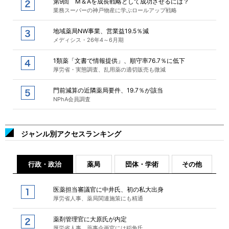
第9回 M＆Aを成長戦略として成功させるには？
業務スーパーの神戸物産に学ぶロールアップ戦略
地域薬局NW事業、営業益19.5％減
メディシス・26年4～6月期
1類薬「文書で情報提供」、順守率76.7％に低下
厚労省・実態調査、乱用薬の適切販売も微減
門前減算の近隣薬局要件、19.7％が該当
NPhA会員調査
ジャンル別アクセスランキング
行政・政治
薬局
団体・学術
その他
医薬担当審議官に中井氏、初の私大出身
厚労省人事、薬局関連施策にも精通
薬剤管理官に大原氏が内定
厚労省人事、薬事企画官には稲角氏