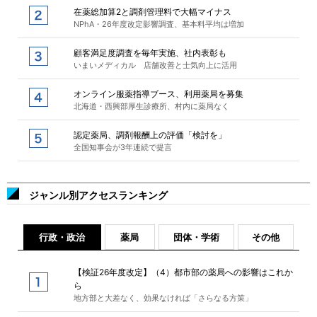
在薬総加算2と調剤管理料で大幅マイナス
NPhA・26年度改定影響調査、基本料平均は増加
顧客満足度調査を毎年実施、社内表彰も
いまいメディカル 店舗改善と士気向上に活用
オンライン服薬指導ブース、利用薬局を募集
北海道・西興部厚生診療所、村内に薬局なく
認定薬局、調剤報酬上の評価「検討を」
全国知事会が3年連続で提言
ジャンル別アクセスランキング
行政・政治
薬局
団体・学術
その他
【検証26年度改定】（4）都市部の薬局への影響はこれか
ら
地方部と大差なく、効果なければ「さらなる方策」