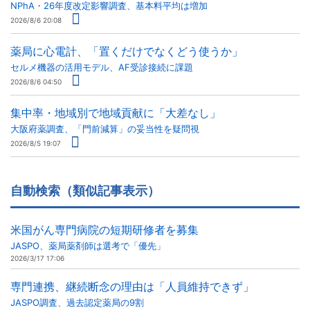
NPhA・26年度改定影響調査、基本料平均は増加
2026/8/6 20:08
薬局に心電計、「置くだけでなくどう使うか」
セルメ機器の活用モデル、AF受診接続に課題
2026/8/6 04:50
集中率・地域別で地域貢献に「大差なし」
大阪府薬調査、「門前減算」の妥当性を疑問視
2026/8/5 19:07
自動検索（類似記事表示）
米国がん専門病院の短期研修者を募集
JASPO、薬局薬剤師は選考で「優先」
2026/3/17 17:06
専門連携、継続断念の理由は「人員維持できず」
JASPO調査、過去認定薬局の9割