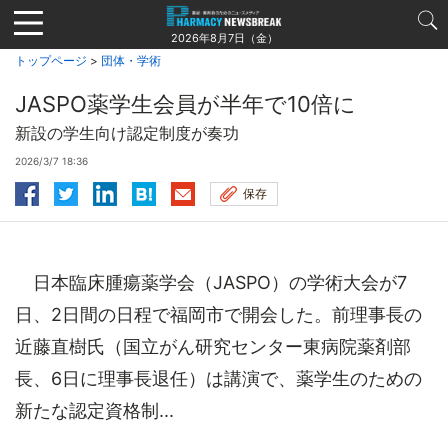
Jump
to
2026年8月7日（金）
navigation
トップページ
>
団体・学術
JASPO薬学生会員が半年で10倍に
新設の学生向け認定制度が奏功
2026/3/7 18:36
保存
日本臨床腫瘍薬学会（JASPO）の学術大会が7
日、2日間の日程で福岡市で開会した。前理事長の
近藤直樹氏（国立がん研究センター東病院薬剤部
長、6日に理事長退任）は講演で、薬学生のための
新たな認定資格制...