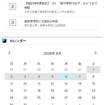
【検証26年度改定】（5）「集中率85％以下」かどうかで
明暗
大半の店舗で基本料1を断念した中小薬局も
薬剤管理官に大原氏が内定
厚労省人事、薬事企画官には稲角氏
カレンダー
2026年 8月
日
月
火
水
木
金
土
26
27
28
29
30
31
1
2
3
4
5
6
7
8
9
10
11
12
13
14
15
16
17
18
19
20
21
22
23
24
25
26
27
28
29
30
31
1
2
3
4
5