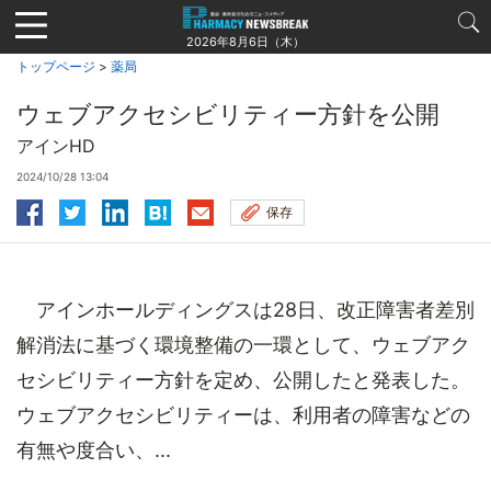
Jump
to
2026年8月6日（木）
navigation
トップページ
>
薬局
ウェブアクセシビリティー方針を公開
アインHD
2024/10/28 13:04
保存
アインホールディングスは28日、改正障害者差別
解消法に基づく環境整備の一環として、ウェブアク
セシビリティー方針を定め、公開したと発表した。
ウェブアクセシビリティーは、利用者の障害などの
有無や度合い、...