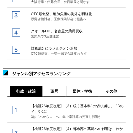
大阪府薬・伊藤会長、会員薬局と明かす
OTC類似薬、追加負担の例外を明確化
厚労省検討会、医療保険部会に報告へ
クオールHD、名古屋の薬局買収
愛知県で3店舗運営
対象成分にラメルテオン追加
OTC類似薬、一増一減で合計変わらず
ジャンル別アクセスランキング
行政・政治
薬局
団体・学術
その他
【検証26年度改定】（3）続く基本料1の切り崩し、「3の
イ」や2に
3は「ハからロ」へ、集中率計算の見直し影響か
【検証26年度改定】（4）都市部の薬局への影響はこれか