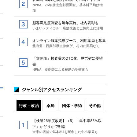
NPhA・26年度改定影響調査、基本料平均は増
加
顧客満足度調査を毎年実施、社内表彰も
いまいメディカル 店舗改善と士気向上に活用
オンライン服薬指導ブース、利用薬局を募集
北海道・西興部厚生診療所、村内に薬局なく
「穿刺血」検査薬のOTC化、厚労省に要望
書
NPhA、薬剤師による補助の明確化も
ジャンル別アクセスランキング
行政・政治
薬局
団体・学術
その他
【検証26年度改定】（5）「集中率85％以
下」かどうかで明暗
大半の店舗で基本料1を断念した中小薬局も