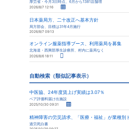
厚労省・今月3日時点、6月から1381店舗増
2026/8/7 12:16
日本薬局方、二十改正へ基本方針
局方部会、目標は31年4月施行
2026/8/7 09:13
オンライン服薬指導ブース、利用薬局を募集
北海道・西興部厚生診療所、村内に薬局なく
2026/8/6 18:11
自動検索（類似記事表示）
中医協、24年度賃上げ実績は3.07％
ベア評価料届け出施設
2025/10/30 09:31
精神障害の労災請求、「医療・福祉」が業種別
過労死白書
2025/10/29 09:27