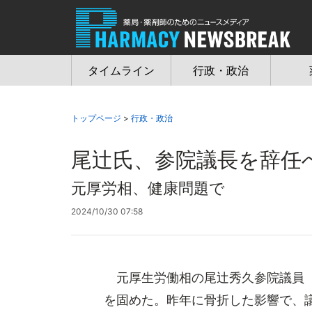
Jump
to
navigation
タイムライン
行政・政治
トップページ
>
行政・政治
尾辻氏、参院議長を辞任
元厚労相、健康問題で
2024/10/30 07:58
元厚生労働相の尾辻秀久参院議員（
を固めた。昨年に骨折した影響で、