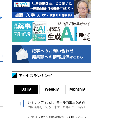
る
アクセスランキング
Daily
Weekly
Monthly
いまいメディカル、モール内出店を継続
門前減算あっても「患者・医師のニーズ高く」
在薬総加算2と調剤管理料で大幅マイナス