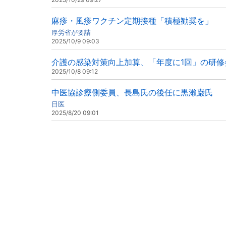
麻疹・風疹ワクチン定期接種「積極勧奨を」
厚労省が要請
2025/10/9 09:03
介護の感染対策向上加算、「年度に1回」の研修
2025/10/8 09:12
中医協診療側委員、長島氏の後任に黒瀨巌氏
日医
2025/8/20 09:01