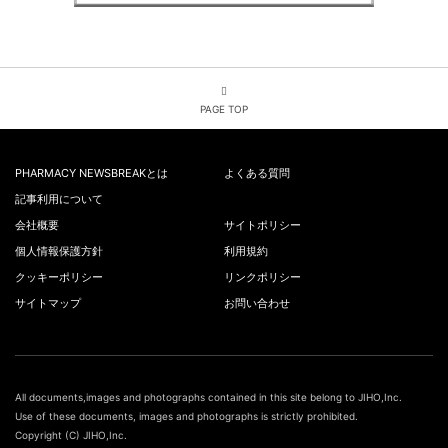
PAGE TOP
PHARMACY NEWSBREAKとは
よくある質問
記事利用について
会社概要
サイトポリシー
個人情報保護方針
利用規約
クッキーポリシー
リンクポリシー
サイトマップ
お問い合わせ
All documents,images and photographs contained in this site belong to JIHO,Inc.
Use of these documents, images and photographs is strictly prohibited.
Copyright (C) JIHO,Inc.