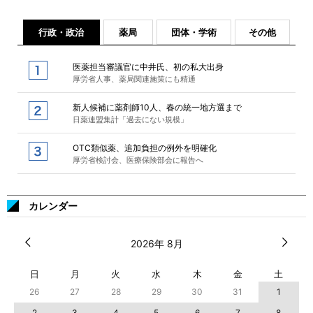
行政・政治
薬局
団体・学術
その他
医薬担当審議官に中井氏、初の私大出身
厚労省人事、薬局関連施策にも精通
新人候補に薬剤師10人、春の統一地方選まで
日薬連盟集計「過去にない規模」
OTC類似薬、追加負担の例外を明確化
厚労省検討会、医療保険部会に報告へ
カレンダー
2026年 8月
日
月
火
水
木
金
土
26
27
28
29
30
31
1
2
3
4
5
6
7
8