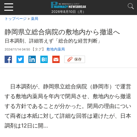
Jump
to
2026年8月10日（月）
navigation
トップページ
>
薬局
静岡県立総合病院の敷地内から撤退へ
日本調剤、詳細答えず「総合的な経営判断」
【タグ】
敷地内薬局
2024/11/14 04:50
保存
日本調剤が、静岡県立総合病院（静岡市）で運営
する敷地内薬局を年内で閉局させ、敷地内から撤退
する方針であることが分かった。閉局の理由につい
て両者は本紙に対して詳細な回答は避けたが、日本
調剤は12日に開...