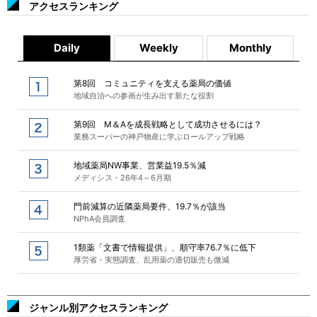
アクセスランキング
Daily
Weekly
Monthly
第8回 コミュニティを支える薬局の価値
地域自治への参画が生み出す新たな役割
第9回 M＆Aを成長戦略として成功させるには？
業務スーパーの神戸物産に学ぶロールアップ戦略
地域薬局NW事業、営業益19.5％減
メディシス・26年4～6月期
門前減算の近隣薬局要件、19.7％が該当
NPhA会員調査
1類薬「文書で情報提供」、順守率76.7％に低下
厚労省・実態調査、乱用薬の適切販売も微減
ジャンル別アクセスランキング