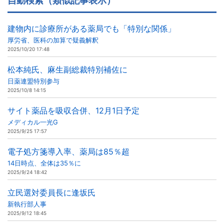
自動検索（類似記事表示）
建物内に診療所がある薬局でも「特別な関係」
厚労省、医科の加算で疑義解釈
2025/10/20 17:48
松本純氏、麻生副総裁特別補佐に
日薬連盟特別参与
2025/10/8 14:15
サイト薬品を吸収合併、12月1日予定
メディカル一光G
2025/9/25 17:57
電子処方箋導入率、薬局は85％超
14日時点、全体は35％に
2025/9/24 18:42
立民選対委員長に逢坂氏
新執行部人事
2025/9/12 18:45