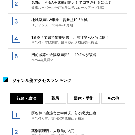
第9回 M＆Aを成長戦略として成功させるには？
業務スーパーの神戸物産に学ぶロールアップ戦略
地域薬局NW事業、営業益19.5％減
メディシス・26年4～6月期
1類薬「文書で情報提供」、順守率76.7％に低下
厚労省・実態調査、乱用薬の適切販売も微減
門前減算の近隣薬局要件、19.7％が該当
NPhA会員調査
ジャンル別アクセスランキング
行政・政治
薬局
団体・学術
その他
医薬担当審議官に中井氏、初の私大出身
厚労省人事、薬局関連施策にも精通
薬剤管理官に大原氏が内定