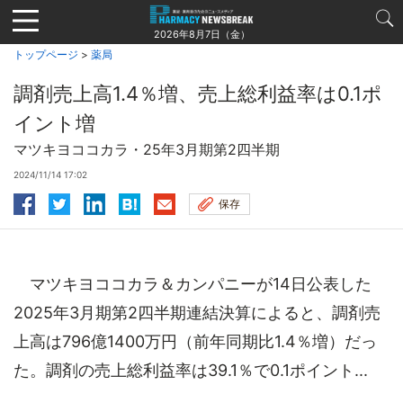
Jump
to
2026年8月7日（金）
navigation
トップページ
>
薬局
調剤売上高1.4％増、売上総利益率は0.1ポ
イント増
マツキヨココカラ・25年3月期第2四半期
2024/11/14 17:02
保存
マツキヨココカラ＆カンパニーが14日公表した
2025年3月期第2四半期連結決算によると、調剤売
上高は796億1400万円（前年同期比1.4％増）だっ
た。調剤の売上総利益率は39.1％で0.1ポイント...