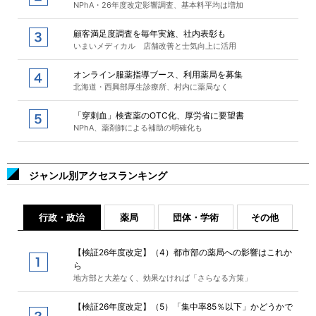
NPhA・26年度改定影響調査、基本料平均は増加
顧客満足度調査を毎年実施、社内表彰も
いまいメディカル 店舗改善と士気向上に活用
オンライン服薬指導ブース、利用薬局を募集
北海道・西興部厚生診療所、村内に薬局なく
「穿刺血」検査薬のOTC化、厚労省に要望書
NPhA、薬剤師による補助の明確化も
ジャンル別アクセスランキング
行政・政治
薬局
団体・学術
その他
【検証26年度改定】（4）都市部の薬局への影響はこれか
ら
地方部と大差なく、効果なければ「さらなる方策」
【検証26年度改定】（5）「集中率85％以下」かどうかで