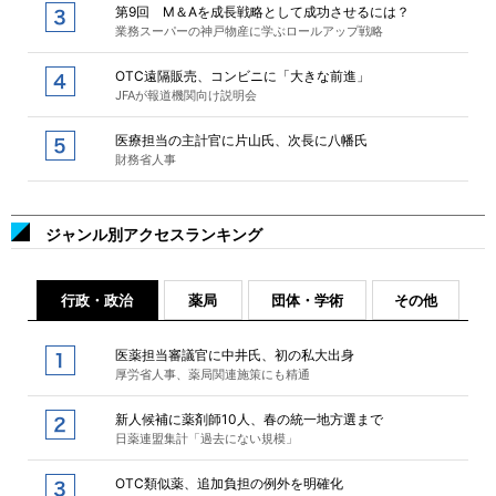
第9回 M＆Aを成長戦略として成功させるには？
業務スーパーの神戸物産に学ぶロールアップ戦略
OTC遠隔販売、コンビニに「大きな前進」
JFAが報道機関向け説明会
医療担当の主計官に片山氏、次長に八幡氏
財務省人事
ジャンル別アクセスランキング
行政・政治
薬局
団体・学術
その他
医薬担当審議官に中井氏、初の私大出身
厚労省人事、薬局関連施策にも精通
新人候補に薬剤師10人、春の統一地方選まで
日薬連盟集計「過去にない規模」
OTC類似薬、追加負担の例外を明確化