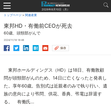
Jump
to
2026年8月10日（月）
navigation
トップページ
>
関連産業
東邦HD・有働前CEOが死去
60歳、頭頸部がんで
2024/11/18 18:48
保存
東邦ホールディングス（HD）は18日、有働敦顧
問が頭頸部がんのため、14日に亡くなったと発表し
た。享年60歳。告別式は近親者のみで執り行い、遺
族の意向により弔問、供花、香典、弔電は辞退す
る。 有働氏...