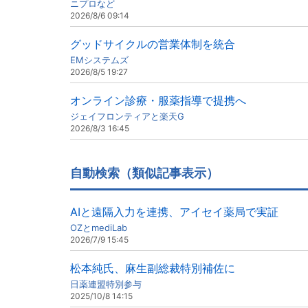
ニプロなど
2026/8/6 09:14
グッドサイクルの営業体制を統合
EMシステムズ
2026/8/5 19:27
オンライン診療・服薬指導で提携へ
ジェイフロンティアと楽天G
2026/8/3 16:45
自動検索（類似記事表示）
AIと遠隔入力を連携、アイセイ薬局で実証
OZとmediLab
2026/7/9 15:45
松本純氏、麻生副総裁特別補佐に
日薬連盟特別参与
2025/10/8 14:15