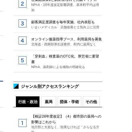
NPhA・26年度改定影響調査、基本料平均は増
加
顧客満足度調査を毎年実施、社内表彰も
いまいメディカル 店舗改善と士気向上に活用
オンライン服薬指導ブース、利用薬局を募集
北海道・西興部厚生診療所、村内に薬局なく
「穿刺血」検査薬のOTC化、厚労省に要望
書
NPhA、薬剤師による補助の明確化も
ジャンル別アクセスランキング
行政・政治
薬局
団体・学術
その他
【検証26年度改定】（4）都市部の薬局への
影響はこれから
地方部と大差なく、効果なければ「さらなる方