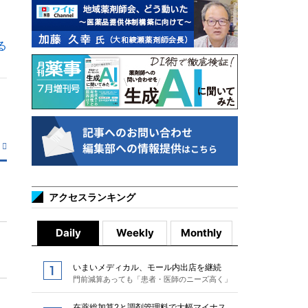
る
アクセスランキング
Daily
Weekly
Monthly
いまいメディカル、モール内出店を継続
門前減算あっても「患者・医師のニーズ高く」
在薬総加算2と調剤管理料で大幅マイナス