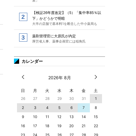
策」
【検証26年度改定】（5）「集中率85％以
下」かどうかで明暗
大半の店舗で基本料1を断念した中小薬局も
薬剤管理官に大原氏が内定
厚労省人事、薬事企画官には稲角氏
カレンダー
2026年 8月
日
月
火
水
木
金
土
26
27
28
29
30
31
1
2
3
4
5
6
7
8
9
10
11
12
13
14
15
16
17
18
19
20
21
22
23
24
25
26
27
28
29