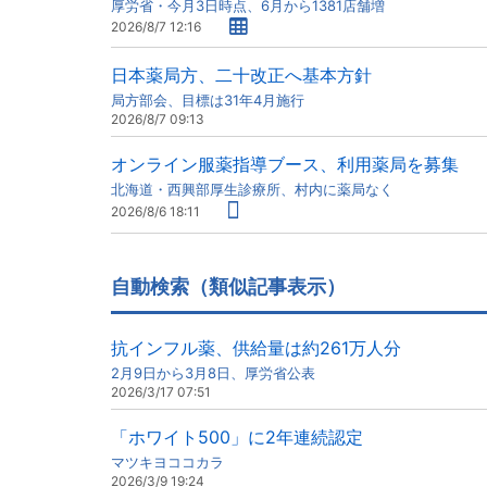
厚労省・今月3日時点、6月から1381店舗増
2026/8/7 12:16
日本薬局方、二十改正へ基本方針
局方部会、目標は31年4月施行
2026/8/7 09:13
オンライン服薬指導ブース、利用薬局を募集
北海道・西興部厚生診療所、村内に薬局なく
2026/8/6 18:11
自動検索（類似記事表示）
抗インフル薬、供給量は約261万人分
2月9日から3月8日、厚労省公表
2026/3/17 07:51
「ホワイト500」に2年連続認定
マツキヨココカラ
2026/3/9 19:24