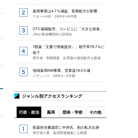
薬局事業は4.7％減益、長期処方が影響
クオールHD・26年4〜6月期
OTC遠隔販売、コンビニに「大きな前進」
JFAが報道機関向け説明会
1類薬「文書で情報提供」、順守率76.7％に
低下
厚労省・実態調査、乱用薬の適切販売も微減
地域薬局NW事業、営業益19.5％減
メディシス・26年4～6月期
ジャンル別アクセスランキング
行政・政治
薬局
団体・学術
その他
医薬担当審議官に中井氏、初の私大出身
厚労省人事、薬局関連施策にも精通