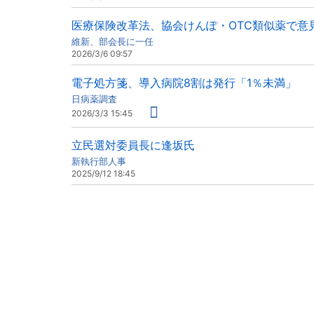
医療保険改革法、協会けんぽ・OTC類似薬で意
維新、部会長に一任
2026/3/6 09:57
電子処方箋、導入病院8割は発行「1％未満」
日病薬調査
2026/3/3 15:45
立民選対委員長に逢坂氏
新執行部人事
2025/9/12 18:45