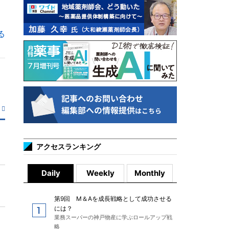
る
アクセスランキング
Daily
Weekly
Monthly
第9回 M＆Aを成長戦略として成功させる
には？
業務スーパーの神戸物産に学ぶロールアップ戦
略