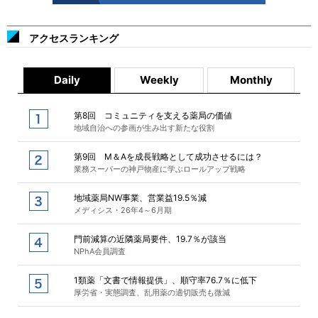
アクセスランキング
Daily
Weekly
Monthly
第8回 コミュニティを支える薬局の価値
地域自治への参画が生み出す新たな役割
第9回 M＆Aを成長戦略として成功させるには？
業務スーパーの神戸物産に学ぶロールアップ戦略
地域薬局NW事業、営業益19.5％減
メディシス・26年4～6月期
門前減算の近隣薬局要件、19.7％が該当
NPhA会員調査
1類薬「文書で情報提供」、順守率76.7％に低下
厚労省・実態調査、乱用薬の適切販売も微減