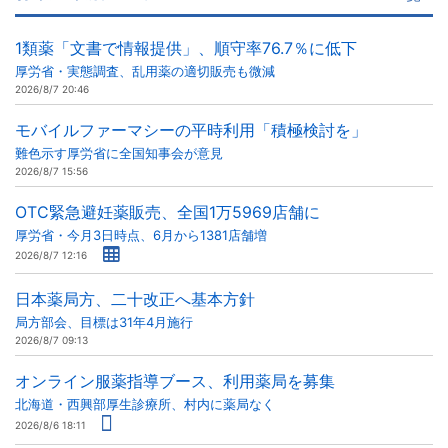
1類薬「文書で情報提供」、順守率76.7％に低下
厚労省・実態調査、乱用薬の適切販売も微減
2026/8/7 20:46
モバイルファーマシーの平時利用「積極検討を」
難色示す厚労省に全国知事会が意見
2026/8/7 15:56
OTC緊急避妊薬販売、全国1万5969店舗に
厚労省・今月3日時点、6月から1381店舗増
2026/8/7 12:16
日本薬局方、二十改正へ基本方針
局方部会、目標は31年4月施行
2026/8/7 09:13
オンライン服薬指導ブース、利用薬局を募集
北海道・西興部厚生診療所、村内に薬局なく
2026/8/6 18:11