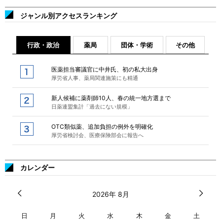
ジャンル別アクセスランキング
行政・政治
薬局
団体・学術
その他
医薬担当審議官に中井氏、初の私大出身
厚労省人事、薬局関連施策にも精通
新人候補に薬剤師10人、春の統一地方選まで
日薬連盟集計「過去にない規模」
OTC類似薬、追加負担の例外を明確化
厚労省検討会、医療保険部会に報告へ
カレンダー
2026年 8月
日
月
火
水
木
金
土