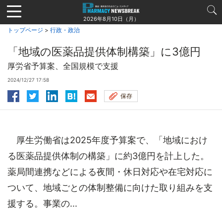
Jump
to
2026年8月10日（月）
navigation
トップページ
>
行政・政治
「地域の医薬品提供体制構築」に3億円
厚労省予算案、全国規模で支援
2024/12/27 17:58
保存
厚生労働省は2025年度予算案で、「地域におけ
る医薬品提供体制の構築」に約3億円を計上した。
薬局間連携などによる夜間・休日対応や在宅対応に
ついて、地域ごとの体制整備に向けた取り組みを支
援する。事業の...