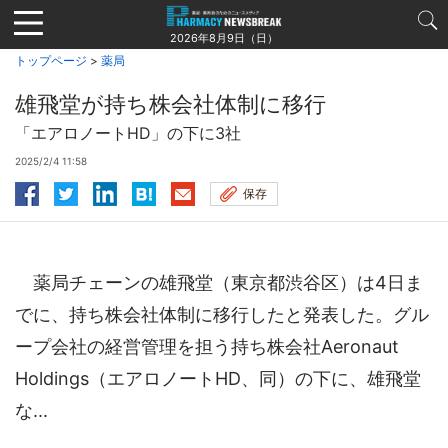
Jump
to
2026年8月9日（日）
navigation
トップページ
>
薬局
雄飛堂が持ち株会社体制に移行
「エアロノートHD」の下に3社
2025/2/4 11:58
保存
薬局チェーンの雄飛堂（東京都渋谷区）は4日ま
でに、持ち株会社体制に移行したと発表した。グル
ープ会社の経営管理を担う持ち株会社Aeronaut
Holdings（エアロノートHD、同）の下に、雄飛堂
な...