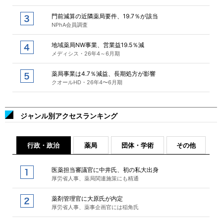
門前減算の近隣薬局要件、19.7％が該当
NPhA会員調査
地域薬局NW事業、営業益19.5％減
メディシス・26年4～6月期
薬局事業は4.7％減益、長期処方が影響
クオールHD・26年4〜6月期
ジャンル別アクセスランキング
行政・政治
薬局
団体・学術
その他
医薬担当審議官に中井氏、初の私大出身
厚労省人事、薬局関連施策にも精通
薬剤管理官に大原氏が内定
厚労省人事、薬事企画官には稲角氏