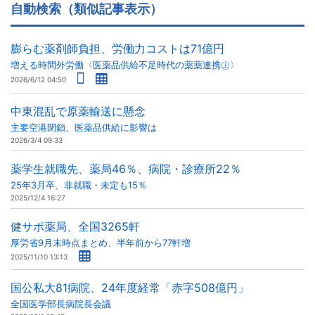
自動検索（類似記事表示）
膨らむ薬剤師負担、労働力コストは71億円
増える時間外労働〈医薬品供給不足時代の薬薬連携㊤〉
2026/6/12 04:50
中東混乱で原薬輸送に懸念
主要空港閉鎖、医薬品供給に影響は
2026/3/4 09:33
薬学生就職先、薬局46％、病院・診療所22％
25年3月卒、非就職・未定も15％
2025/12/4 16:27
健サポ薬局、全国3265軒
厚労省9月末時点まとめ、半年前から77軒増
2025/11/10 13:13
国公私大81病院、24年度経常「赤字508億円」
全国医学部長病院長会議