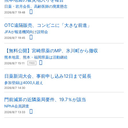
日薬・岩月会長、高齢医師の廃業懸念
2026/8/7 19:48
OTC遠隔販売、コンビニに「大きな前進」
JFAが報道機関向け説明会
2026/8/7 19:45
【無料公開】宮崎県薬のMP、氷川町から撤収
熊本地震、熊本・福岡県薬は活動継続
2026/8/7 15:11
FREE
日薬新潟大会、事前申し込み12日まで延長
参加登録は4000人超え
2026/8/7 14:30
門前減算の近隣薬局要件、19.7％が該当
NPhA会員調査
2026/8/7 13:33