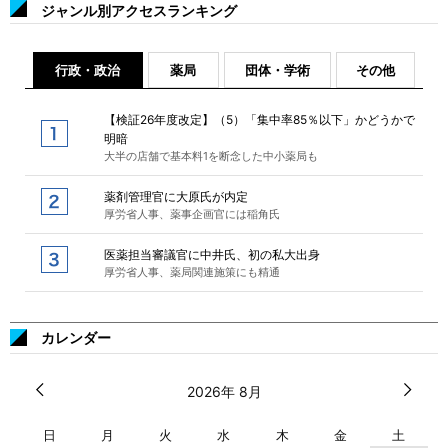
ジャンル別アクセスランキング
行政・政治
薬局
団体・学術
その他
【検証26年度改定】（5）「集中率85％以下」かどうかで
明暗
大半の店舗で基本料1を断念した中小薬局も
薬剤管理官に大原氏が内定
厚労省人事、薬事企画官には稲角氏
医薬担当審議官に中井氏、初の私大出身
厚労省人事、薬局関連施策にも精通
カレンダー
2026年 8月
日
月
火
水
木
金
土