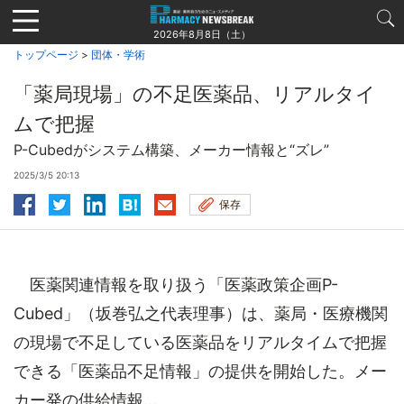
Jump
to
2026年8月8日（土）
navigation
トップページ
>
団体・学術
「薬局現場」の不足医薬品、リアルタイ
ムで把握
P-Cubedがシステム構築、メーカー情報と“ズレ”
2025/3/5 20:13
保存
医薬関連情報を取り扱う「医薬政策企画P-
Cubed」（坂巻弘之代表理事）は、薬局・医療機関
の現場で不足している医薬品をリアルタイムで把握
できる「医薬品不足情報」の提供を開始した。メー
カー発の供給情報...