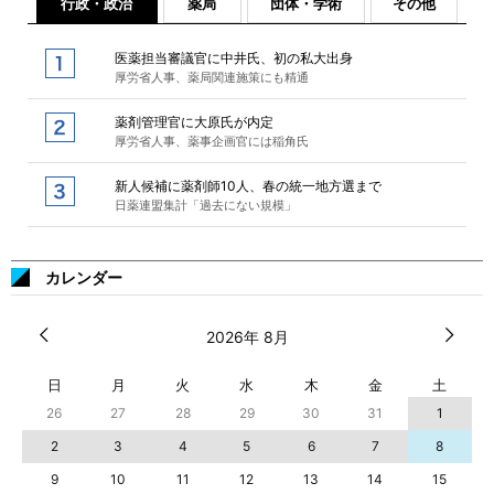
行政・政治
薬局
団体・学術
その他
医薬担当審議官に中井氏、初の私大出身
厚労省人事、薬局関連施策にも精通
薬剤管理官に大原氏が内定
厚労省人事、薬事企画官には稲角氏
新人候補に薬剤師10人、春の統一地方選まで
日薬連盟集計「過去にない規模」
カレンダー
2026年 8月
日
月
火
水
木
金
土
26
27
28
29
30
31
1
2
3
4
5
6
7
8
9
10
11
12
13
14
15