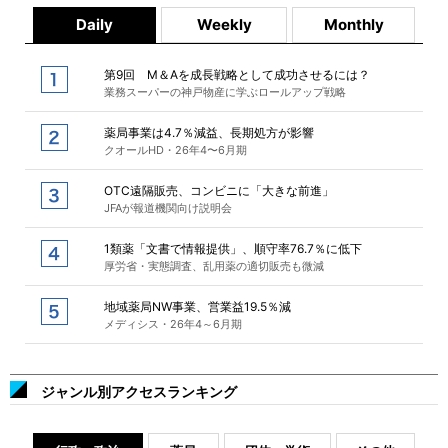
Daily
Weekly
Monthly
第9回 M＆Aを成長戦略として成功させるには？
業務スーパーの神戸物産に学ぶロールアップ戦略
薬局事業は4.7％減益、長期処方が影響
クオールHD・26年4〜6月期
OTC遠隔販売、コンビニに「大きな前進」
JFAが報道機関向け説明会
1類薬「文書で情報提供」、順守率76.7％に低下
厚労省・実態調査、乱用薬の適切販売も微減
地域薬局NW事業、営業益19.5％減
メディシス・26年4～6月期
ジャンル別アクセスランキング