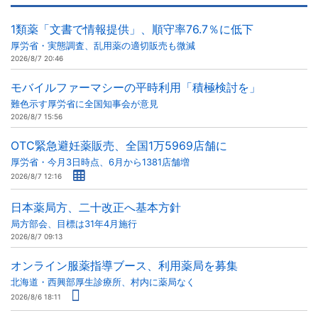
1類薬「文書で情報提供」、順守率76.7％に低下
厚労省・実態調査、乱用薬の適切販売も微減
2026/8/7 20:46
モバイルファーマシーの平時利用「積極検討を」
難色示す厚労省に全国知事会が意見
2026/8/7 15:56
OTC緊急避妊薬販売、全国1万5969店舗に
厚労省・今月3日時点、6月から1381店舗増
2026/8/7 12:16
日本薬局方、二十改正へ基本方針
局方部会、目標は31年4月施行
2026/8/7 09:13
オンライン服薬指導ブース、利用薬局を募集
北海道・西興部厚生診療所、村内に薬局なく
2026/8/6 18:11