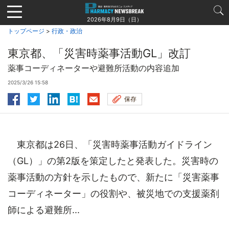
Jump
to
2026年8月9日（日）
navigation
トップページ
>
行政・政治
東京都、「災害時薬事活動GL」改訂
薬事コーディネーターや避難所活動の内容追加
2025/3/26 15:58
保存
東京都は26日、「災害時薬事活動ガイドライン
（GL）」の第2版を策定したと発表した。災害時の
薬事活動の方針を示したもので、新たに「災害薬事
コーディネーター」の役割や、被災地での支援薬剤
師による避難所...