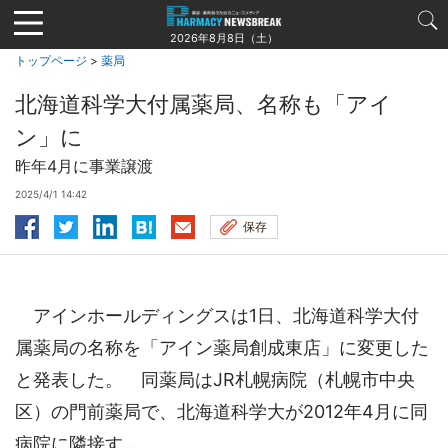
Jump
to
2026年8月8日（土）
navigation
トップページ
>
薬局
北海道科学大付属薬局、名称も「アイ
ン」に
昨年4月に事業譲渡
2025/4/1 14:42
保存
アインホールディングスは1日、北海道科学大付
属薬局の名称を「アイン薬局創成東店」に変更した
と発表した。 同薬局はJR札幌病院（札幌市中央
区）の門前薬局で、北海道科学大が2012年4月に同
病院に隣接す...