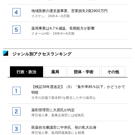
地域医療介護支援事業、営業損失2億2900万円
スズケン、26年4～6月期
薬局事業は4.7％減益、長期処方が影響
クオールHD・26年4〜6月期
ジャンル別アクセスランキング
行政・政治
薬局
団体・学術
その他
【検証26年度改定】（5）「集中率85％以下」かどうかで
明暗
大半の店舗で基本料1を断念した中小薬局も
薬剤管理官に大原氏が内定
厚労省人事、薬事企画官には稲角氏
医薬担当審議官に中井氏、初の私大出身
厚労省人事、薬局関連施策にも精通