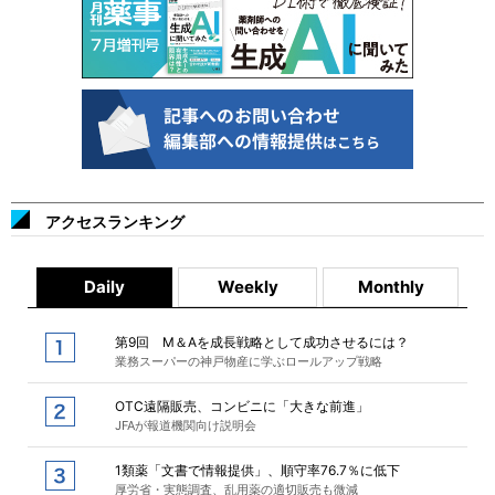
アクセスランキング
Daily
Weekly
Monthly
第9回 M＆Aを成長戦略として成功させるには？
業務スーパーの神戸物産に学ぶロールアップ戦略
OTC遠隔販売、コンビニに「大きな前進」
JFAが報道機関向け説明会
1類薬「文書で情報提供」、順守率76.7％に低下
厚労省・実態調査、乱用薬の適切販売も微減