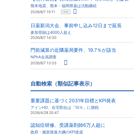
熊本地震、熊本・福岡県薬は活動継続
2026/8/7 15:11
FREE
日薬新潟大会、事前申し込み12日まで延長
参加登録は4000人超え
2026/8/7 14:30
門前減算の近隣薬局要件、19.7％が該当
NPhA会員調査
2026/8/7 13:33
自動検索（類似記事表示）
重要課題に基づく2031年目標とKPI発表
アインHD、在宅割合は「10％」に挑戦
2026/4/28 20:47
認知症研修、受講薬剤師6万人超に
政府・施策推進大綱のKPI達成