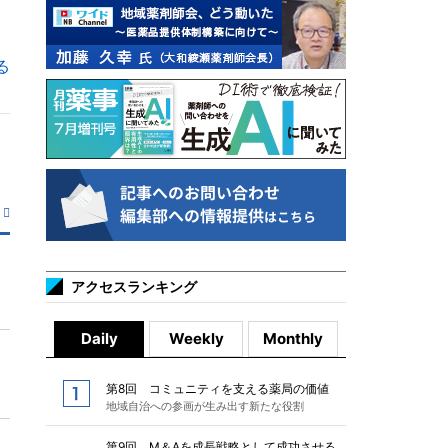
る
アクセスランキング
Daily
Weekly
Monthly
第8回 コミュニティを支える薬局の価値
地域自治への参画が生み出す新たな役割
第9回 M＆Aを成長戦略として成功させる