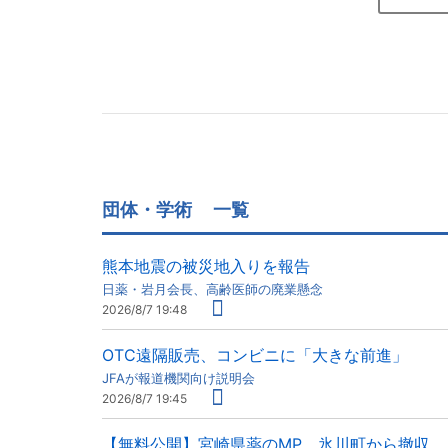
団体・学術
一覧
熊本地震の被災地入りを報告
日薬・岩月会長、高齢医師の廃業懸念
2026/8/7 19:48
OTC遠隔販売、コンビニに「大きな前進」
JFAが報道機関向け説明会
2026/8/7 19:45
【無料公開】宮崎県薬のMP、氷川町から撤収