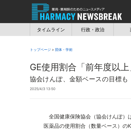
Jump
to
navigation
タイムライン
行政・政治
トップページ
>
団体・学術
GE使用割合「前年度以上
協会けんぽ、金額ベースの目標も
2025/4/3 13:50
全国健康保険協会（協会けんぽ）は
医薬品の使用割合（数量ベース）のK