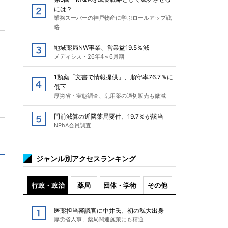
には？
業務スーパーの神戸物産に学ぶロールアップ戦
略
地域薬局NW事業、営業益19.5％減
メディシス・26年4～6月期
1類薬「文書で情報提供」、順守率76.7％に
低下
厚労省・実態調査、乱用薬の適切販売も微減
門前減算の近隣薬局要件、19.7％が該当
NPhA会員調査
ジャンル別アクセスランキング
行政・政治
薬局
団体・学術
その他
医薬担当審議官に中井氏、初の私大出身
厚労省人事、薬局関連施策にも精通