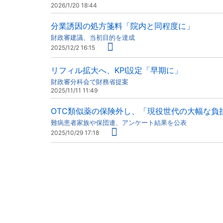
2026/1/20 18:44
分業誘因の処方箋料「院内と同程度に」
財政審建議、当初目的を達成
2025/12/2 16:15
リフィル拡大へ、KPI設定「早期に」
財政審分科会で財務省提案
2025/11/11 11:49
OTC類似薬の保険外し、「現役世代の大幅な負
難病患者家族や保団連、アンケート結果を公表
2025/10/29 17:18