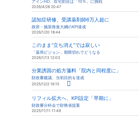
アインHD、在宅割合は「10％」に挑戦
2026/4/28 20:47
認知症研修、受講薬剤師6万人超に
政府・施策推進大綱のKPI達成
2026/1/20 18:44
このまま“立ち消え”では寂しい
「薬局ビジョン」期限切れでどうなる
2026/1/13 12:03
分業誘因の処方箋料「院内と同程度に」
財政審建議、当初目的を達成
2025/12/2 16:15
リフィル拡大へ、KPI設定「早期に」
財政審分科会で財務省提案
2025/11/11 11:49