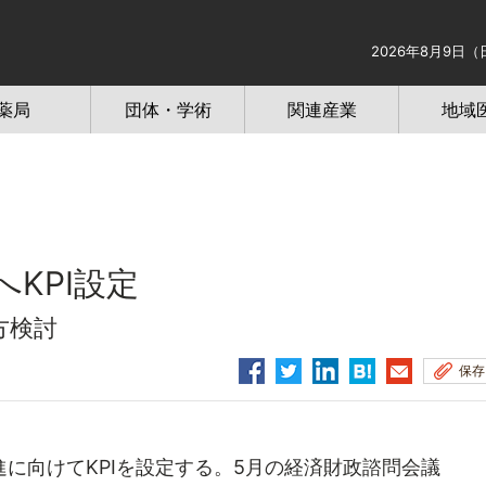
2026年8月9日（
薬局
団体・学術
関連産業
地域
KPI設定
方検討
保存
に向けてKPIを設定する。5月の経済財政諮問会議