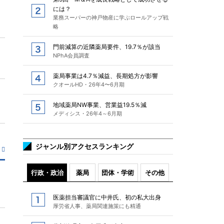
には？
業務スーパーの神戸物産に学ぶロールアップ戦
略
門前減算の近隣薬局要件、19.7％が該当
NPhA会員調査
薬局事業は4.7％減益、長期処方が影響
クオールHD・26年4〜6月期
地域薬局NW事業、営業益19.5％減
メディシス・26年4～6月期
ジャンル別アクセスランキング
行政・政治
薬局
団体・学術
その他
医薬担当審議官に中井氏、初の私大出身
厚労省人事、薬局関連施策にも精通