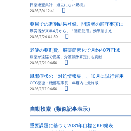
日薬連盟集計「過去にない規模」
2026/8/4 12:41
薬局での調剤結果登録、開設者の順守事項に
厚労省が来年4月から、「適正使用」効果踏まえ
2026/7/24 04:50
老健の薬剤費、服薬簡素化で月約40万円減
病薬が遠隔で提案、介護報酬算定にも貢献
2026/7/21 04:50
風邪症状の「対処情報集」、10月に試行運用
OTC薬協・磯部理事長、年度内に最終版
2026/7/17 04:50
自動検索（類似記事表示）
重要課題に基づく2031年目標とKPI発表