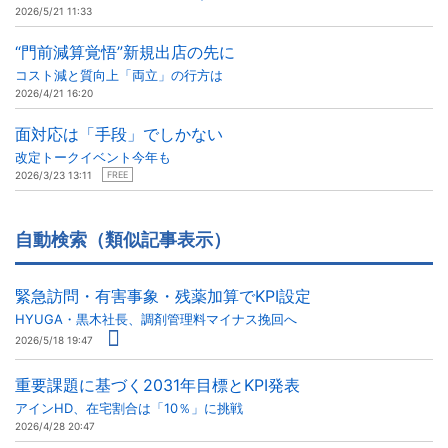
2026/5/21 11:33
“門前減算覚悟”新規出店の先に
コスト減と質向上「両立」の行方は
2026/4/21 16:20
面対応は「手段」でしかない
改定トークイベント今年も
2026/3/23 13:11
FREE
自動検索（類似記事表示）
緊急訪問・有害事象・残薬加算でKPI設定
HYUGA・黒木社長、調剤管理料マイナス挽回へ
2026/5/18 19:47
重要課題に基づく2031年目標とKPI発表
アインHD、在宅割合は「10％」に挑戦
2026/4/28 20:47