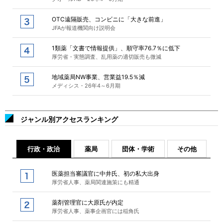
OTC遠隔販売、コンビニに「大きな前進」
JFAが報道機関向け説明会
1類薬「文書で情報提供」、順守率76.7％に低下
厚労省・実態調査、乱用薬の適切販売も微減
地域薬局NW事業、営業益19.5％減
メディシス・26年4～6月期
ジャンル別アクセスランキング
行政・政治
薬局
団体・学術
その他
医薬担当審議官に中井氏、初の私大出身
厚労省人事、薬局関連施策にも精通
薬剤管理官に大原氏が内定
厚労省人事、薬事企画官には稲角氏