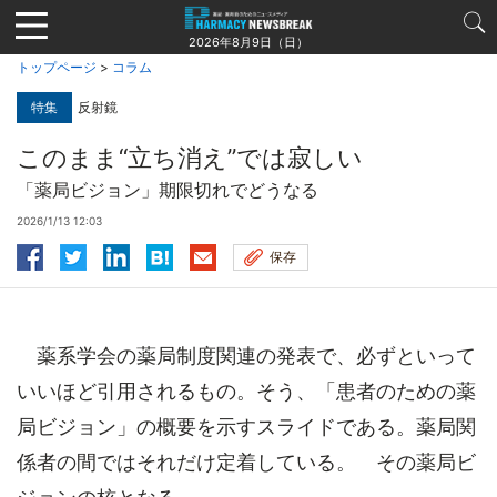
Jump
to
2026年8月9日（日）
navigation
トップページ
>
コラム
特集
反射鏡
このまま“立ち消え”では寂しい
「薬局ビジョン」期限切れでどうなる
2026/1/13 12:03
保存
薬系学会の薬局制度関連の発表で、必ずといって
いいほど引用されるもの。そう、「患者のための薬
局ビジョン」の概要を示すスライドである。薬局関
係者の間ではそれだけ定着している。 その薬局ビ