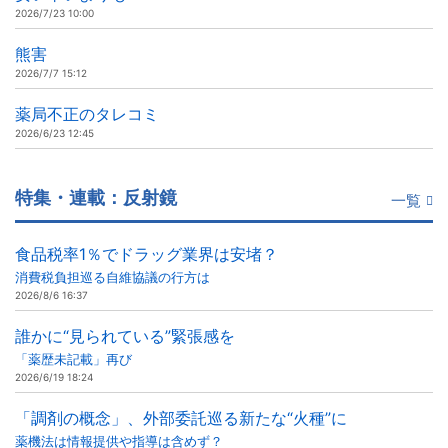
2026/7/23 10:00
熊害
2026/7/7 15:12
薬局不正のタレコミ
2026/6/23 12:45
特集・連載：反射鏡
一覧
食品税率1％でドラッグ業界は安堵？
消費税負担巡る自維協議の行方は
2026/8/6 16:37
誰かに“見られている”緊張感を
「薬歴未記載」再び
2026/6/19 18:24
「調剤の概念」、外部委託巡る新たな“火種”に
薬機法は情報提供や指導は含めず？