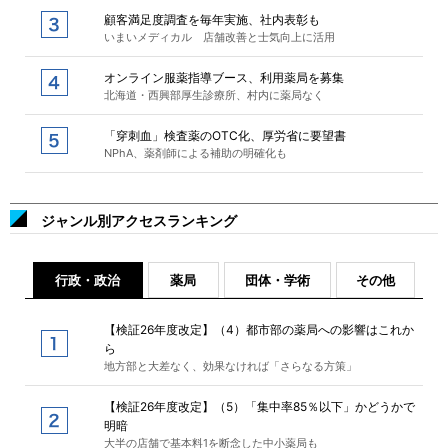
顧客満足度調査を毎年実施、社内表彰も
いまいメディカル 店舗改善と士気向上に活用
オンライン服薬指導ブース、利用薬局を募集
北海道・西興部厚生診療所、村内に薬局なく
「穿刺血」検査薬のOTC化、厚労省に要望書
NPhA、薬剤師による補助の明確化も
ジャンル別アクセスランキング
行政・政治
薬局
団体・学術
その他
【検証26年度改定】（4）都市部の薬局への影響はこれか
ら
地方部と大差なく、効果なければ「さらなる方策」
【検証26年度改定】（5）「集中率85％以下」かどうかで
明暗
大半の店舗で基本料1を断念した中小薬局も