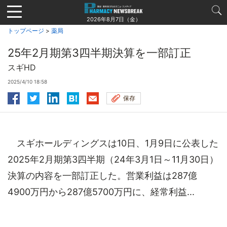
Jump
to
2026年8月7日（金）
navigation
トップページ
>
薬局
25年2月期第3四半期決算を一部訂正
スギHD
2025/4/10 18:58
保存
スギホールディングスは10日、1月9日に公表した
2025年2月期第3四半期（24年3月1日～11月30日）
決算の内容を一部訂正した。営業利益は287億
4900万円から287億5700万円に、経常利益...