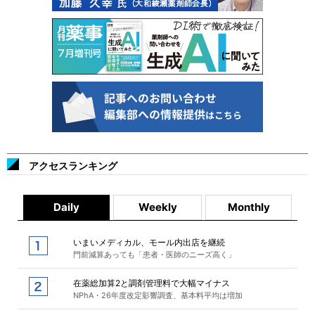
アクセスランキング
Daily
Weekly
Monthly
いまいメディカル、モール内出店を継続
門前減算あっても「患者・医師のニーズ高く」
在薬総加算2と調剤管理料で大幅マイナス
NPhA・26年度改定影響調査、基本料平均は増加