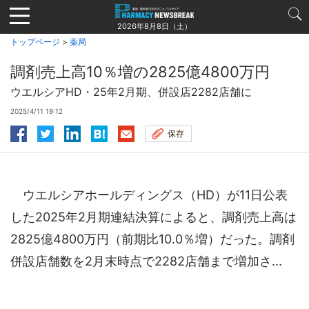
Jump
to
2026年8月8日（土）
navigation
トップページ
>
薬局
調剤売上高10％増の2825億4800万円
ウエルシアHD・25年2月期、併設店2282店舗に
2025/4/11 19:12
保存
ウエルシアホールディングス（HD）が11日公表
した2025年2月期連結決算によると、調剤売上高は
2825億4800万円（前期比10.0％増）だった。調剤
併設店舗数を2月末時点で2282店舗まで増加さ...