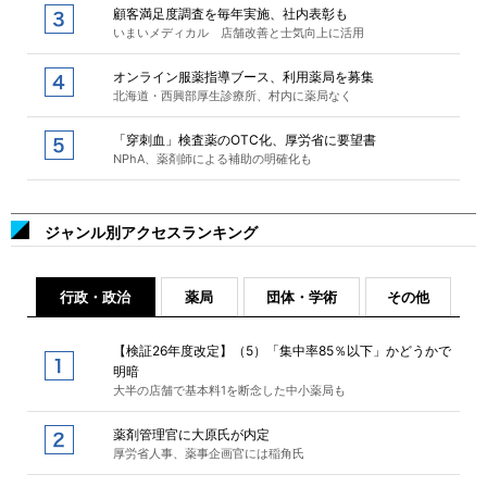
顧客満足度調査を毎年実施、社内表彰も
いまいメディカル 店舗改善と士気向上に活用
オンライン服薬指導ブース、利用薬局を募集
北海道・西興部厚生診療所、村内に薬局なく
「穿刺血」検査薬のOTC化、厚労省に要望書
NPhA、薬剤師による補助の明確化も
ジャンル別アクセスランキング
行政・政治
薬局
団体・学術
その他
【検証26年度改定】（5）「集中率85％以下」かどうかで
明暗
大半の店舗で基本料1を断念した中小薬局も
薬剤管理官に大原氏が内定
厚労省人事、薬事企画官には稲角氏