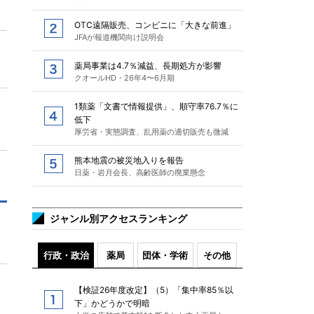
OTC遠隔販売、コンビニに「大きな前進」
JFAが報道機関向け説明会
薬局事業は4.7％減益、長期処方が影響
クオールHD・26年4〜6月期
1類薬「文書で情報提供」、順守率76.7％に
低下
厚労省・実態調査、乱用薬の適切販売も微減
熊本地震の被災地入りを報告
日薬・岩月会長、高齢医師の廃業懸念
ジャンル別アクセスランキング
行政・政治
薬局
団体・学術
その他
【検証26年度改定】（5）「集中率85％以
下」かどうかで明暗