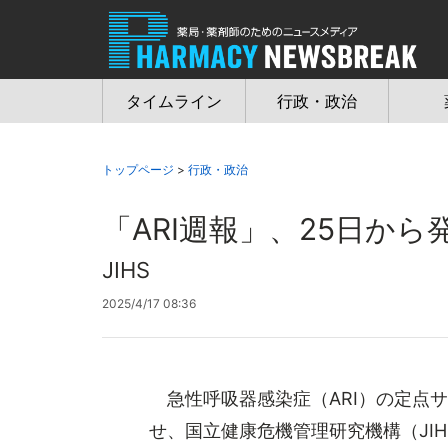
Jump
to
navigation
タイムライン
行政・政治
トップページ
>
行政・政治
「ARI週報」、25日から
JIHS
2025/4/17 08:36
急性呼吸器感染症（ARI）の定点
せ、国立健康危機管理研究機構（JI