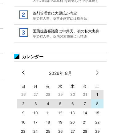
大半の店舗で基本料1を断念した中小薬局も
薬剤管理官に大原氏が内定
厚労省人事、薬事企画官には稲角氏
医薬担当審議官に中井氏、初の私大出身
厚労省人事、薬局関連施策にも精通
カレンダー
2026年 8月
日
月
火
水
木
金
土
26
27
28
29
30
31
1
2
3
4
5
6
7
8
9
10
11
12
13
14
15
16
17
18
19
20
21
22
23
24
25
26
27
28
29