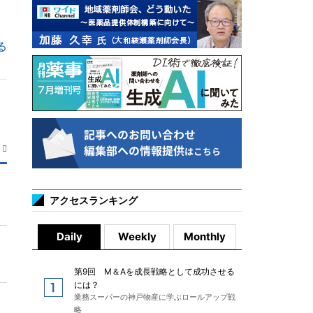
る
アクセスランキング
Daily
Weekly
Monthly
第9回 M＆Aを成長戦略として成功させる
には？
業務スーパーの神戸物産に学ぶロールアップ戦
略