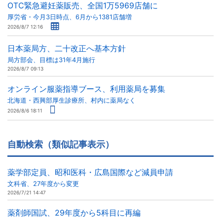
OTC緊急避妊薬販売、全国1万5969店舗に
厚労省・今月3日時点、6月から1381店舗増
2026/8/7 12:16
日本薬局方、二十改正へ基本方針
局方部会、目標は31年4月施行
2026/8/7 09:13
オンライン服薬指導ブース、利用薬局を募集
北海道・西興部厚生診療所、村内に薬局なく
2026/8/6 18:11
自動検索（類似記事表示）
薬学部定員、昭和医科・広島国際など減員申請
文科省、27年度から変更
2026/7/21 14:47
薬剤師国試、29年度から5科目に再編