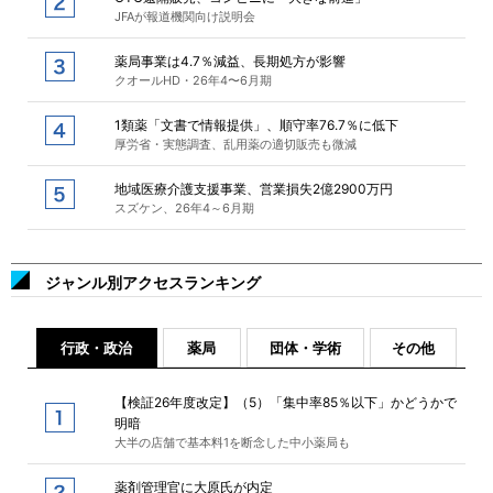
JFAが報道機関向け説明会
薬局事業は4.7％減益、長期処方が影響
クオールHD・26年4〜6月期
1類薬「文書で情報提供」、順守率76.7％に低下
厚労省・実態調査、乱用薬の適切販売も微減
地域医療介護支援事業、営業損失2億2900万円
スズケン、26年4～6月期
ジャンル別アクセスランキング
行政・政治
薬局
団体・学術
その他
【検証26年度改定】（5）「集中率85％以下」かどうかで
明暗
大半の店舗で基本料1を断念した中小薬局も
薬剤管理官に大原氏が内定