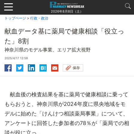
Jump
to
2026年8月8日（土）
navigation
トップページ
>
行政・政治
献血データ基に薬局で健康相談「役立っ
た」8割
神奈川県のモデル事業、エリア拡大視野
2025/4/17 12:58
保存
献血後の検査結果を基に薬局で健康相談に乗って
もらおうと、神奈川県が2024年度に県央地域をモ
デルに始めた「けんけつ相談薬局事業」について、
アンケートに回答した参加者の78％が「薬局での相
談が役に立っ...